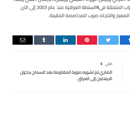
زاب المتمثلة في
#
السلطة
العراقية منذ عام 2003 إلى الآن
المعيار والاتجاه صوب المحاصصة المقيتة.
يسبوك
تويتر
بينتيريست
لينكدإن
Tumblr
البريد
الإلكتروني
التالي
الضاري:تم تشويه صورة المقاومة بعد السماح بدخول
الارهابين إلى العراق