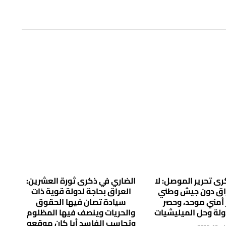
ى تحرير الموصل: لا
الضاري في ذكرى ثورة العشرين:
راق دون جيش وطني
العراق بحاجة لدولة قوية ذات
 أمني موحد، وحصر
سيادة تصان فيها الحقوق
دولة وحل الميليشيات
والحريات وينصف فيها المظلوم
ويُحاسب الفاسد أيا كان موقعه