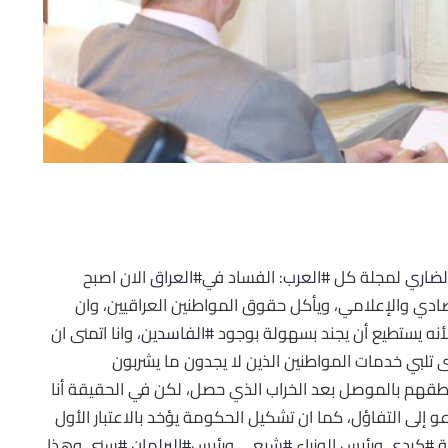
لضاري
لمجلة كل
#
العرب
: الفساد في
#
العراق
الان اصبح
صادي والإعلامي، ويأكل حقوق المواطنين العراقيين، وان
أنه يستطيع أن يجند بسهولة بوجود
#
الفاسدين
، وانا اتمنى ان
 تلبي خدمات المواطنين الذين لا يجدون ما يشربون
طقهم بالموصل بعد الخراب ال
ذي حصل، لكن في الحقيقة أنا
ي عام 2018 بالانتخابات لا يدعو إلى التفاؤل، كما ان تشكيل الحكومة يؤخد بالاعتبار الأول
ة
#
كردي
ورئيس الوزراء
#
شيعي
ورئيس
#
البرلمان
#
سني
وهذا