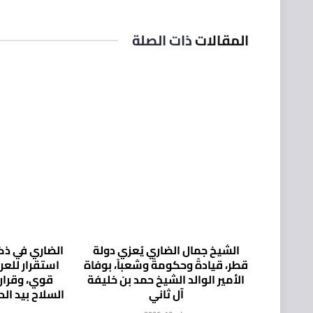
المقالات
ذات الصلة
الشيخ جمال الضاري يُعزي دولة
الضاري في ذكر
قطر، قيادةً وحكومةً وشعباً، بوفاة
استقرار للع
الأمير الوالد الشيخ حمد بن خليفة
قوي، وقرار
آل ثاني
السلاح بيد ال