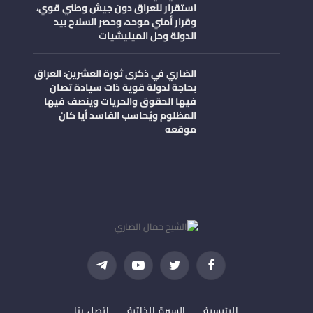
استقرار للعراق دون جيش وطني قوي،
وقرار أمني موحد، وحصر السلاح بيد
الدولة وحل الميليشيات
الضاري في ذكرى ثورة العشرين: العراق
بحاجة لدولة قوية ذات سيادة تصان
فيها الحقوق والحريات وينصف فيها
المظلوم ويُحاسب الفاسد أيا كان
موقعه
فيسبوك
تويتر
يوتيوب
تيلقرام
الرئيسية
السيرة الذاتية
اتصل بنا