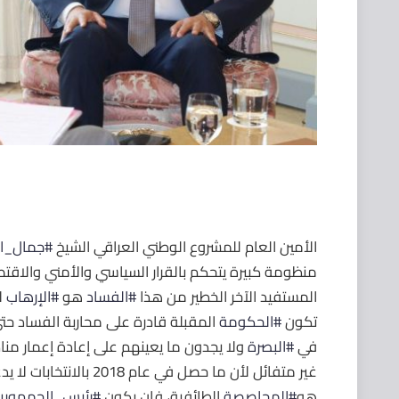
الأمين العام للمشروع الوطني العراقي الشيخ
#
جمال_ا
منظومة كبيرة يتحكم بالقرار السياسي والأمني والاقت
المستفيد الآخر الخطير من هذا
#
الفساد
هو
#
الإرهاب
ل
تكون
#
الحكومة
المقبلة قادرة على محاربة الفساد حتى
في
#
البصرة
ولا يجدون ما يعينهم على إعادة إعمار منا
غير متفائل لأن ما حصل ف
هو
#
المحاصصة
الطائفية، فإن يكون
#
رئيس_الجمهوري