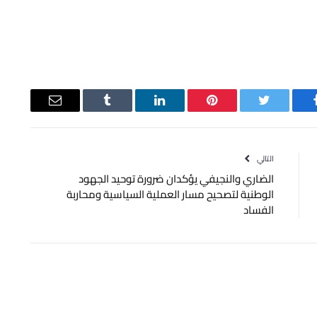
يسبوك
تويتر
بينتيريست
لينكدإن
Tumblr
البريد
الإلكتروني
التالي
الضاري والنجيفي يؤكدان ضرورة توحيد الجهود
الوطنية لتصحيح مسار العملية السياسية ومحاربة
الفساد