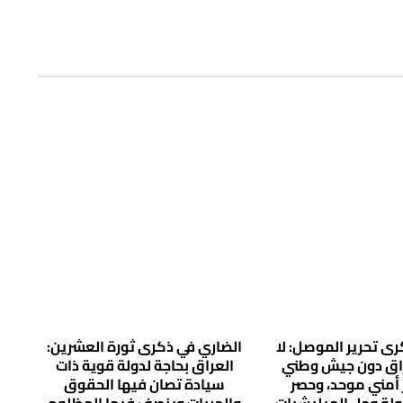
ى تحرير الموصل: لا
الضاري في ذكرى ثورة العشرين:
راق دون جيش وطني
العراق بحاجة لدولة قوية ذات
 أمني موحد، وحصر
سيادة تصان فيها الحقوق
دولة وحل الميليشيات
والحريات وينصف فيها المظلوم