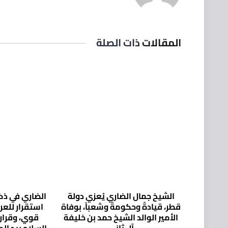
المقالات
ذات الصلة
الشيخ جمال الضاري يُعزي دولة
الضاري في ذكر
قطر، قيادةً وحكومةً وشعباً، بوفاة
استقرار للع
الأمير الوالد الشيخ حمد بن خليفة
قوي، وقرار
آل ثاني
السلاح بيد ال