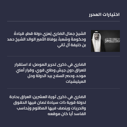
اختيارات المحرر
الشيخ جمال الضاري يُعزي دولة قطر، قيادةً
وحكومةً وشعباً، بوفاة الأمير الوالد الشيخ حمد
بن خليفة آل ثاني
الضاري في ذكرى تحرير الموصل: لا استقرار
للعراق دون جيش وطني قوي، وقرار أمني
موحد، وحصر السلاح بيد الدولة وحل
الميليشيات
الضاري في ذكرى ثورة العشرين: العراق بحاجة
لدولة قوية ذات سيادة تصان فيها الحقوق
والحريات وينصف فيها المظلوم ويُحاسب
الفاسد أيا كان موقعه