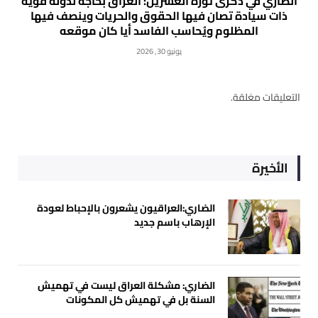
الضاري في ذكرى ثورة العشرين: العراق بحاجة لدولة قوية
ذات سيادة تصان فيها الحقوق والحريات وينصف فيها
المظلوم ويُحاسب الفاسد أيا كان موقعه
يونيو 30, 2026
التعليقات مغلقة.
الأخيرة
الضاري:العراقيون يشعرون بالإحباط لعودة
الإرهاب باسم جديد
الضاري: مشكلة العراق ليست في تهميش
السنة بل في تهميش كل المكونات