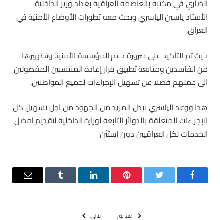
الضاري في مكتبه بالعاصمة العراقية بغداد وزير الداخلية
الأستاذ ياسين الياسري وبحث معه تطورات الأوضاع الأمنية في
العراق.
حيث تم التأكيد على ضرورة دعم المؤسسة الأمنية وتطهيرها
من الفاسدين ومتابعة تطبيق قرار إعادة المنتسبين المفصولين
الى عملهم فضلا عن تسهيل الإجراءات لجميع المواطنين.
هذا ووعد الياسري ببذل المزيد من الجهود من اجل تسهيل كل
الإجراءات المتعلقة بالدوائر التابعة لوزارة الداخلية لتقديم افضل
الخدمات لكل العراقيين دون استثن
فيسبوك
تويتر
بينتيريست
لينكدإن
Tumblr
البريد
الإلكترو
السابق
التالي