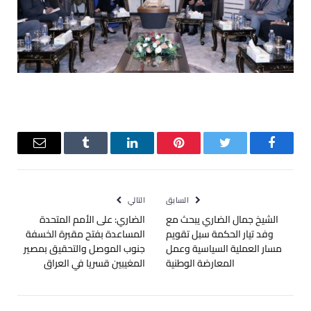
فيسبوك
تويتر
بينتيريست
لينكدإن
Tumblr
البريد
الإلكترو
السابق
التالي
الشيخ جمال الضاري يبحث مع
الضاري: على الأمم المتحدة
وفد تيار الحكمة سبل تقويم
المساعدة بفتح مقبرة الخسفة
مسار العملية السياسية وعمل
جنوب الموصل والتحقيق بمصير
المعارضة الوطنية
المغيبين قسريا في العراق