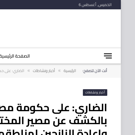
الخميس, أغسطس 6
الصفحة الرئيسية
أنت الآن تتصفح:
الرئيسية
أخبار ونشاطات
الضاري: على‬‫‬
»
»
أخبار ونشاطات
الضاري: على حكومة مص‬
بالكشف عن مصير المخت
وإعادة ⁧‫النازحين‬⁩ لمناطق