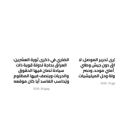
ى تحرير الموصل: لا
الضاري في ذكرى ثورة العشرين:
راق دون جيش وطني
العراق بحاجة لدولة قوية ذات
 أمني موحد، وحصر
سيادة تصان فيها الحقوق
دولة وحل الميليشيات
والحريات وينصف فيها المظلوم
ويُحاسب الفاسد أيا كان موقعه
 10, 2026
يونيو 30, 2026