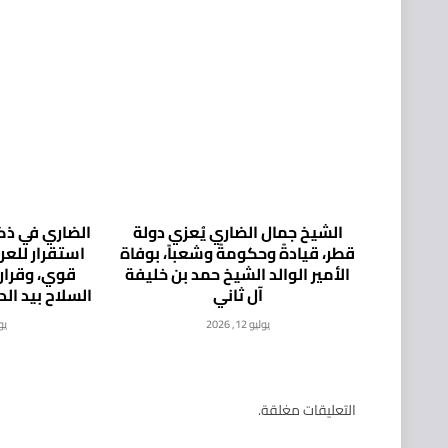
الشيخ جمال الضاري يُعزي دولة
الضاري في ذكر
قطر، قيادةً وحكومةً وشعباً، بوفاة
استقرار للع
الأمير الوالد الشيخ حمد بن خليفة
قوي، وقرار
آل ثاني
السلاح بيد ال
يوليو 12, 2026
يوليو
التعليقات مغلقة.