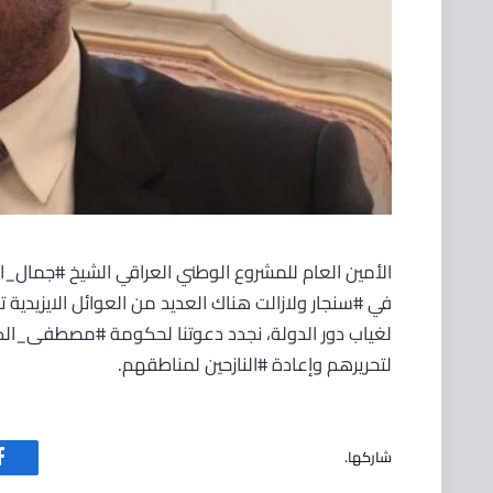
الأمين العام للمشروع الوطني العراقي الشيخ
#جمال_ا
في ⁧‫
#سنجار
‬⁩ ولازالت هناك العديد من العوائل الايزيدي
لغياب دور الدولة، نجدد دعوتنا لحكومة
#مصطفى_الك
لتحريرهم وإعادة ⁧‫
#النازحين
‬⁩ لمناطقهم.
شاركها.
ف