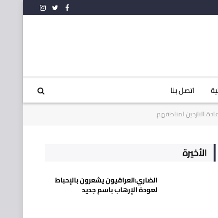
فيسبوك
تويتر
الانستغرام
ية
اتصل بنا
ة ⁧النازحين⁩ لمناطقهم
الأخيرة
الضاري:العراقيون يشعرون بالإحباط
لعودة الإرهاب باسم جديد