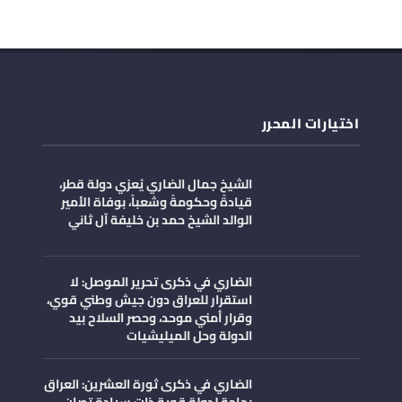
اختيارات المحرر
الشيخ جمال الضاري يُعزي دولة قطر،
قيادةً وحكومةً وشعباً، بوفاة الأمير
الوالد الشيخ حمد بن خليفة آل ثاني
الضاري في ذكرى تحرير الموصل: لا
استقرار للعراق دون جيش وطني قوي،
وقرار أمني موحد، وحصر السلاح بيد
الدولة وحل الميليشيات
الضاري في ذكرى ثورة العشرين: العراق
بحاجة لدولة قوية ذات سيادة تصان