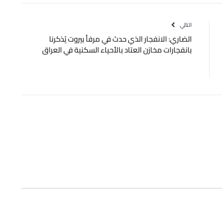
الإلكتروني
التالي
الضاري: ‫الانفجار الذي حدث في ⁧‫مرفأ بيروت‬⁩ يُذكرنا
بانفجارات مخازن العتاد بالأحياء السكنية في ⁧‫العراق