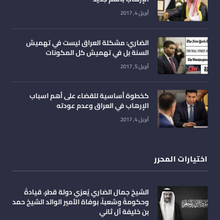
أبريل 4, 2017
الضاري: مشكلة العراق ليست في تهميش
السنة بل في تهميش كل المكونات
أبريل 5, 2017
كخطوة أساسية للقضاء على أهم اسباب
الإرهاب في العراق وعدم عودته
أبريل 4, 2017
اختيارات المحرر
الشيخ جمال الضاري يُعزي دولة قطر، قيادةً
وحكومةً وشعباً، بوفاة الأمير الوالد الشيخ حمد
بن خليفة آل ثاني