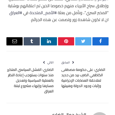
وإطلاق سراح الأبرياء منهم خصوصا الذين تم اعتقالهم بوشاية
“المخبر السري”، ونأمل من بعثة
#الأمم_المتحدة
في
#العراق
ان لا تكون شاهدة زور وتصمت عن هذه الجرائم.
فيسبوك
تويتر
بينتيريست
لينكدإن
Tumblr
البريد
الإلكترو
السابق
التالي
الضاري: على حكومة مصطفى
الضاري: الفشل السياسي المتكرر
الكاظمي الضرب بيد من حديد
منذ سنوات يستوجب إعادة النظر
لملاحقة العصابات الإجرامية
بالعملية السياسية وتعديل
وإثبات وجود الدولة وهيبتها‬
مسارها وإنهاء مشروع لبننة
العراق
الشيخ جمال الضاري