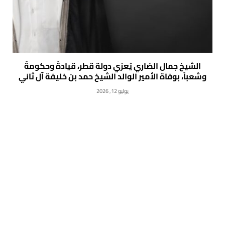
الشيخ جمال الضاري يُعزي دولة قطر، قيادةً وحكومةً
وشعباً، بوفاة الأمير الوالد الشيخ حمد بن خليفة آل ثاني
يوليو 12, 2026