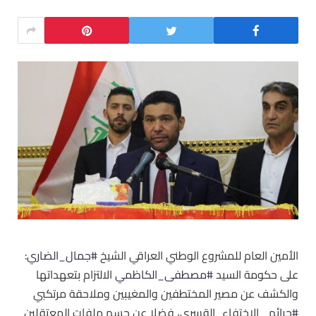
الأمين العام للمشروع الوطني العراقي الشيخ
#جمال_الضاري
:
على حكومة السيد
#مصطفى_الكاظمي
الالتزام بتعهداتها
والكشف عن مصير المختطفين والمغيبين وملاحقة مرتكبي
#جرائم
_الاختفاء_القسري‬، فضلا عن حسم ملفات المعتقلين