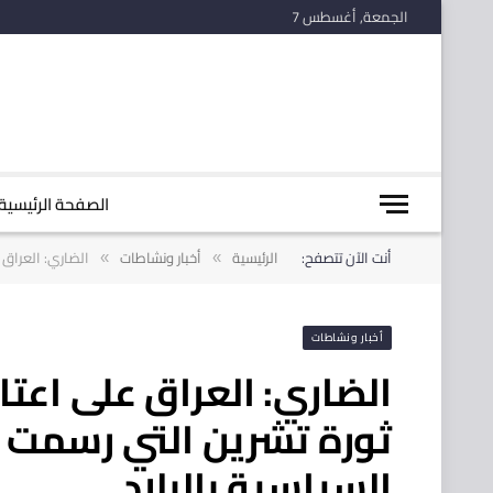
الجمعة, أغسطس 7
الصفحة الرئيسية
أنت الآن تتصفح:
الرئيسية
أخبار ونشاطات
الضاري: العر‬‫‬
»
»
أخبار ونشاطات
الضاري: العراق‬ على اع
‫ثورة تشرين‬ التي رسمت 
السياسية بالبلاد