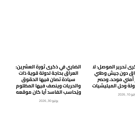
ى تحرير الموصل: لا
الضاري في ذكرى ثورة العشرين:
راق دون جيش وطني
العراق بحاجة لدولة قوية ذات
 أمني موحد، وحصر
سيادة تصان فيها الحقوق
دولة وحل الميليشيات
والحريات وينصف فيها المظلوم
ويُحاسب الفاسد أيا كان موقعه
 10, 2026
يونيو 30, 2026