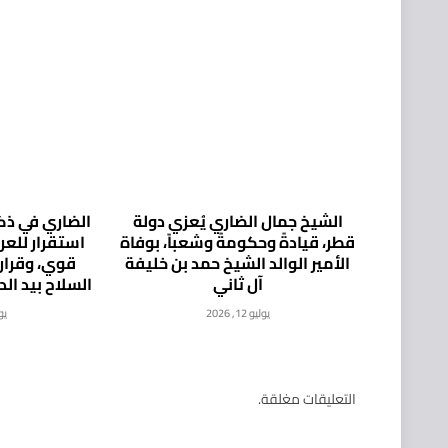
الشيخ جمال الضاري يُعزي دولة
الضاري في ذكر
قطر، قيادةً وحكومةً وشعباً، بوفاة
استقرار للع
الأمير الوالد الشيخ حمد بن خليفة
قوي، وقرار
آل ثاني
السلاح بيد ال
يوليو 12, 2026
يوليو
التعليقات مغلقة.