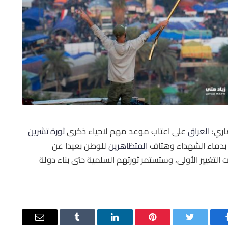
اري:
العراق
‬ على اعتاب موعد مهم لاحياء ذكرى ‫
ثورة تشرين
 بدماء الشهداء وهتاف 
المتظاهرين
‬ للوطن بعيدا عن
 التغيير الأولى، وستستمر ثورتهم السلمية حتى بناء دولة
يسبوك
تويتر
بينتيريست
لينكدإن
Tumblr
البريد