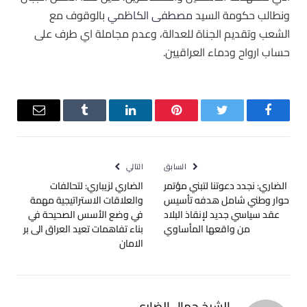
ونطالب حكومة السيد
مصطفى الكاظمي
بالوقوف مع
الشعب وتقديم الجناة للعدالة، وعدم مجاملة اي طرف على
حساب ارواح ودماء العراقيين.
فيسبوك
تويتر
بينتيريست
لينكدإن
Tumblr
البريد
الإلكترو
السابق
التالي
الضاري: نجدد دعوتنا لتبني مؤتمر
الضاري لزيباري: لتحالفات
حوار وطني شامل هدفه تأسيس
والعلاقات الاستراتيجية مهمة
عقد سياسي جديد لإنقاذ البلاد
في وضع الأسس الصحيحة في
من واقعها المأساوي
بناء تفاهمات تعيد العراق الى بر
الامان
الشيخ جمال الضاري