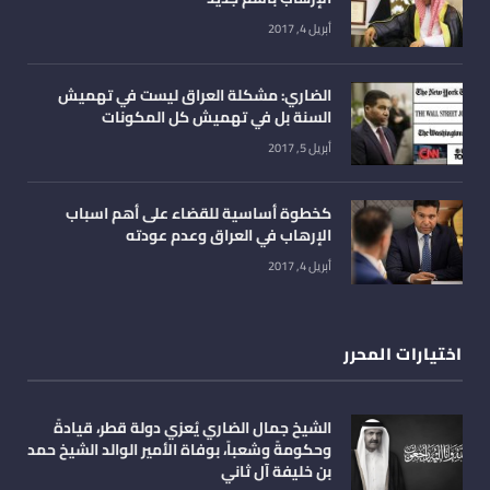
أبريل 4, 2017
الضاري: مشكلة العراق ليست في تهميش
السنة بل في تهميش كل المكونات
أبريل 5, 2017
كخطوة أساسية للقضاء على أهم اسباب
الإرهاب في العراق وعدم عودته
أبريل 4, 2017
اختيارات المحرر
الشيخ جمال الضاري يُعزي دولة قطر، قيادةً
وحكومةً وشعباً، بوفاة الأمير الوالد الشيخ حمد
بن خليفة آل ثاني