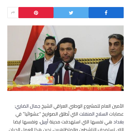
الأمين العام للمشروع الوطني العراقي الشيخ
جمال الضاري
:
عصابات ‫
السلاح المنفلت
‬ التي تُطلق الصواريخ “عشوائيا” في
بغداد
‬ هي نفسها التي استهدفت مدينة ‫
أربيل
‬، ونفسها ايضا
التي تستهدف الناشطين والمتظاهرين، ندين هذا العمل الجبان