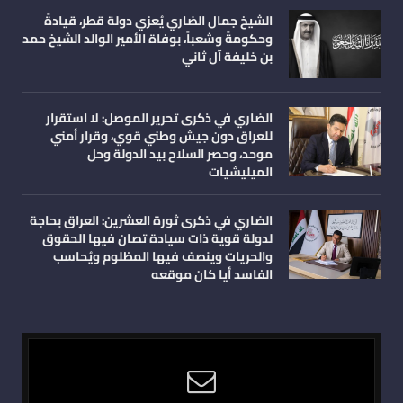
الشيخ جمال الضاري يُعزي دولة قطر، قيادةً
وحكومةً وشعباً، بوفاة الأمير الوالد الشيخ حمد
بن خليفة آل ثاني
الضاري في ذكرى تحرير الموصل: لا استقرار
للعراق دون جيش وطني قوي، وقرار أمني
موحد، وحصر السلاح بيد الدولة وحل
الميليشيات
الضاري في ذكرى ثورة العشرين: العراق بحاجة
لدولة قوية ذات سيادة تصان فيها الحقوق
والحريات وينصف فيها المظلوم ويُحاسب
الفاسد أيا كان موقعه