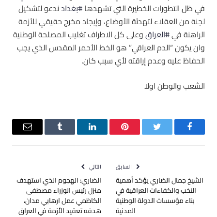
في ظل التطورات الخطيرة التي تشهدها ‫
#بغداد
ندعو لتشكيل
لجنة من العقلاء لتهدئة الأوضاع، وإيجاد مخرج حقيقي للأزمة
الراهنة في ‫
#العراق
وعلى كل الاطراف تغليب المصلحة الوطنية
وان يكون “الدم العراقي” هو الخط الأحمر المقدس الذي يجب
الحفاظ عليه وعدم إراقته لأي سبب كان.
الشعب والوطن اولا
فيسبوك
تويتر
بينتيريست
لينكدإن
Tumblr
البريد
الإلكترو
السابق
التالي
الشيخ جمال الضاري يؤكد أهمية
الضاري: الهجوم الذي استهدف
النخب والكفاءات العراقية في
منزل رئيس الوزراء مصطفى
بناء مؤسسات الدولة الوطنية
الكاظمي عمل ارهابي مدان،
المدنية
هدفه تعقيد الأزمة في ‫العراق