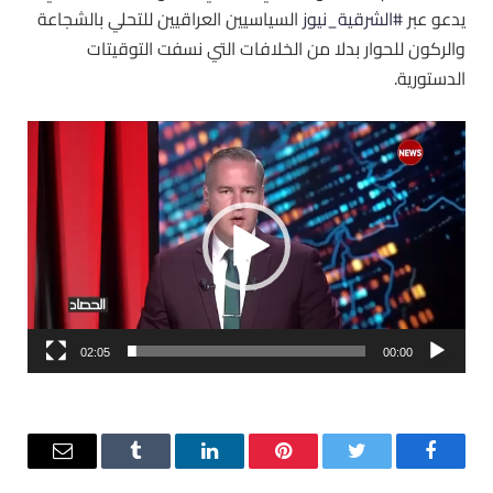
يدعو عبر
#الشرقية_نيوز
السياسيين العراقيين للتحلي بالشجاعة
والركون للحوار بدلا من الخلافات التي نسفت التوقيتات
الدستورية.
مشغل
الفيديو
02:05
00:00
فيسبوك
تويتر
بينتيريست
لينكدإن
Tumblr
البريد