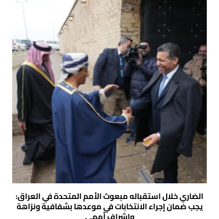
الضاري خلال استقباله مبعوث الأمم المتحدة في العراق:
يجب ضمان إجراء الانتخابات في موعدها بشفافية ونزاهة
وإشراف أممي