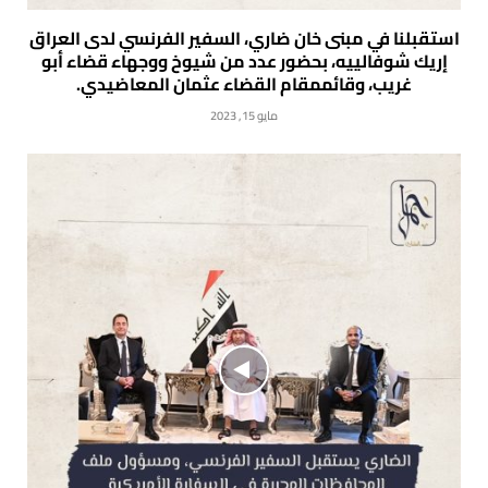
استقبلنا في مبنى خان ضاري، السفير الفرنسي لدى العراق
إريك شوفالييه، بحضور عدد من شيوخ ووجهاء قضاء أبو
غريب، وقائممقام القضاء عثمان المعاضيدي.
مايو 15, 2023