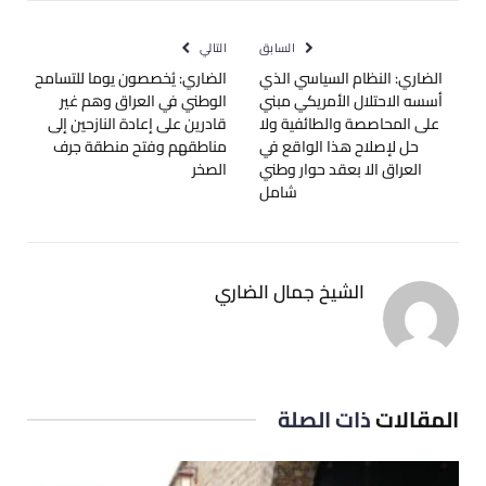
الإلكترو
السابق
التالي
الضاري: النظام السياسي الذي
الضاري: يُخصصون يوما للتسامح
أسسه الاحتلال الأمريكي مبني
الوطني في العراق وهم غير
على المحاصصة والطائفية ولا
قادرين على إعادة ‫النازحين إلى
حل لإصلاح هذا الواقع في
مناطقهم وفتح منطقة جرف
العراق الا بعقد حوار وطني
الصخر
شامل
الشيخ جمال الضاري
المقالات
ذات الصلة