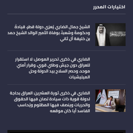
اختيارات المحرر
الشيخ جمال الضاري يُعزي دولة قطر، قيادةً
وحكومةً وشعباً، بوفاة الأمير الوالد الشيخ حمد
بن خليفة آل ثاني
الضاري في ذكرى تحرير الموصل: لا استقرار
للعراق دون جيش وطني قوي، وقرار أمني
موحد، وحصر السلاح بيد الدولة وحل
الميليشيات
الضاري في ذكرى ثورة العشرين: العراق بحاجة
لدولة قوية ذات سيادة تصان فيها الحقوق
والحريات وينصف فيها المظلوم ويُحاسب
الفاسد أيا كان موقعه