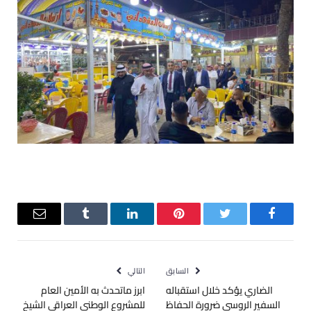
فيسبوك
تويتر
بينتيريست
لينكدإن
Tumblr
البريد
الإلكترو
السابق
التالي
الضاري يؤكد خلال استقباله
ابرز ماتحدث به الأمين العام
السفير الروسي ضرورة الحفاظ
للمشروع الوطني العراقي الشيخ