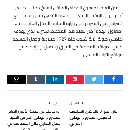
الأمين العام للمشروع الوطني العراقي الشيخ جمال الضاري:
نُحذر ديوان ‫الوقف السني‬ من مغبة المُضي بقرار هدم ‫جامع
السراجي‬ في ‫البصرة‬ وعلى وزارة الثقافة التدخل العاجل لمنع
“معاول الهدم” من تنفيذ هذا المخطط السيء الذي يهدف
لطمس هوية أثرية شُيدت عام 1727 ميلادية وجعل المسجد
ضمن المواقع المحمية في العراق والعمل لإدراجه ضمن
مواقع التراث العالمي.
فيسبوك
تويتر
بينتيريست
لينكدإن
Tumblr
البريد
الإلكترو
السابق
التالي
بيان رقم ٥٠ بالذكرى السادسة
ابرز ماجاء في حديث الأمين العام
لتأسيس المشروع الوطني
للمشروع الوطني العراقي الشيخ
العراقي
جمال الضاري خلال استضافته في
برنامج عشرين على قناة