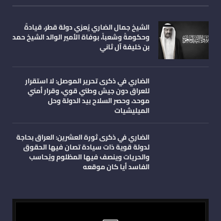
الشيخ جمال الضاري يُعزي دولة قطر، قيادةً
وحكومةً وشعباً، بوفاة الأمير الوالد الشيخ حمد
بن خليفة آل ثاني
الضاري في ذكرى تحرير الموصل: لا استقرار
للعراق دون جيش وطني قوي، وقرار أمني
موحد، وحصر السلاح بيد الدولة وحل
الميليشيات
الضاري في ذكرى ثورة العشرين: العراق بحاجة
لدولة قوية ذات سيادة تصان فيها الحقوق
والحريات وينصف فيها المظلوم ويُحاسب
الفاسد أيا كان موقعه