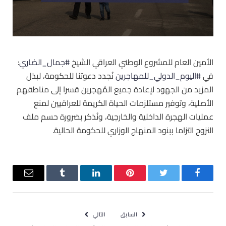
الأمين العام للمشروع الوطني العراقي الشيخ
#جمال_الضاري
:
في ‫
#اليوم_الدولي_للمهاجرين
‬ نُجدد دعوتنا للحكومة، لبذل
المزيد من الجهود لإعادة جميع المُهجرين قسرا إلى مناطقهم
الأصلية، وتوفير مستلزمات الحياة الكريمة للعراقيين لمنع
عمليات الهجرة الداخلية والخارجية، ونُذكر بضرورة حسم ملف
النزوح التزاما ببنود المنهاج الوزاري للحكومة الحالية.
فيسبوك
تويتر
بينتيريست
لينكدإن
Tumblr
البريد
الإلكترو
السابق
التالي