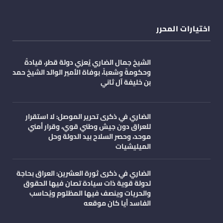
اختيارات المحرر
الشيخ جمال الضاري يُعزي دولة قطر، قيادةً
وحكومةً وشعباً، بوفاة الأمير الوالد الشيخ حمد
بن خليفة آل ثاني
الضاري في ذكرى تحرير الموصل: لا استقرار
للعراق دون جيش وطني قوي، وقرار أمني
موحد، وحصر السلاح بيد الدولة وحل
الميليشيات
الضاري في ذكرى ثورة العشرين: العراق بحاجة
لدولة قوية ذات سيادة تصان فيها الحقوق
والحريات وينصف فيها المظلوم ويُحاسب
الفاسد أيا كان موقعه