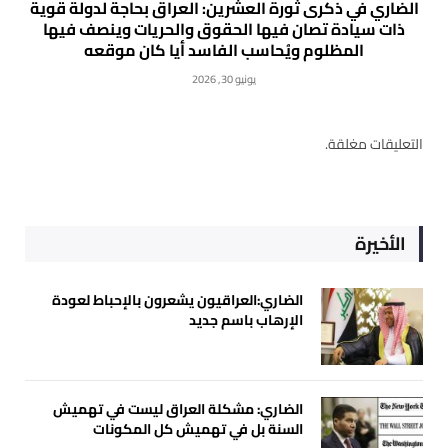
الضاري في ذكرى ثورة العشرين: العراق بحاجة لدولة قوية
ذات سيادة تصان فيها الحقوق والحريات وينصف فيها
المظلوم ويُحاسب الفاسد أيا كان موقعه
يونيو 30, 2026
التعليقات مغلقة.
الأخيرة
الضاري:العراقيون يشعرون بالإحباط لعودة
الإرهاب باسم جديد
الضاري: مشكلة العراق ليست في تهميش
السنة بل في تهميش كل المكونات