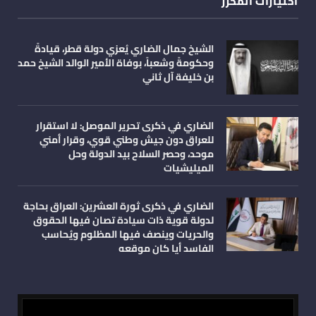
اختيارات المحرر
الشيخ جمال الضاري يُعزي دولة قطر، قيادةً
وحكومةً وشعباً، بوفاة الأمير الوالد الشيخ حمد
بن خليفة آل ثاني
الضاري في ذكرى تحرير الموصل: لا استقرار
للعراق دون جيش وطني قوي، وقرار أمني
موحد، وحصر السلاح بيد الدولة وحل
الميليشيات
الضاري في ذكرى ثورة العشرين: العراق بحاجة
لدولة قوية ذات سيادة تصان فيها الحقوق
والحريات وينصف فيها المظلوم ويُحاسب
الفاسد أيا كان موقعه