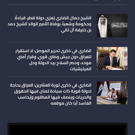
الشيخ جمال الضاري يُعزي دولة قطر، قيادةً
وحكومةً وشعباً، بوفاة الأمير الوالد الشيخ حمد
بن خليفة آل ثاني
الضاري في ذكرى تحرير الموصل: لا استقرار
للعراق دون جيش وطني قوي، وقرار أمني
موحد، وحصر السلاح بيد الدولة وحل
الميليشيات
الضاري في ذكرى ثورة العشرين: العراق بحاجة
لدولة قوية ذات سيادة تصان فيها الحقوق
والحريات وينصف فيها المظلوم ويُحاسب
الفاسد أيا كان موقعه