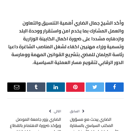
وأكد الشيخ جمال الضاري أهمية التنسيق والتعاون
والعمل المشترك بما يخدم امن واستقرار ووحدة البلد
وازدهاره مشددا على ضرورة اكمال الكابينة الوزارية
وتسمية وزراء مهنيين اكفاء لشغل المناصب الشاغرة داعيا
رئاسة البرلمان للمضي بتشريع القوانين المهمة وومارسة
الدور الرقابي لتقويم مسار العملية السياسية.
فيسبوك
تويتر
بينتيريست
لينكدإن
Tumblr
البريد
الإلكترو
السابق
التالي
الضاري يبحث مع مسؤول
الضاري يزور جامعة الموصل
المكتب السياسي بالسفارة
ويؤكد ضرورة الاهتمام بالقطاع