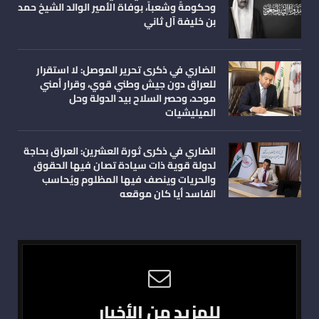
وحكومةً وشعباً، بوفاة الأمير الوالد الشيخ حمد
بن خليفة آل ثاني
الضاري في ذكرى تحرير الموصل: لا استقرار
للعراق دون جيش وطني قوي، وقرار أمني
موحد، وحصر السلاح بيد الدولة وحل
الميليشيات
الضاري في ذكرى ثورة العشرين: العراق بحاجة
لدولة قوية ذات سيادة تصان فيها الحقوق
والحريات وينصف فيها المظلوم ويُحاسب
الفاسد أيا كان موقعه
للمزيد من الأخبار