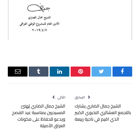
فيسبوك
تويتر
بينتيريست
لينكدإن
Tumblr
البريد
الإلكترو
السابق
التالي
الشيخ جمال الضاري يشارك
الشيخ جمال الضاري يُهنئ
بالتجمع العشائري النخبوي الكبير
المسيحيين بمناسبة عيد الفصح
الذي اقيم في ناحية ربيعة
ويدعو للحفاظ على مكونات
العراق الأصيلة