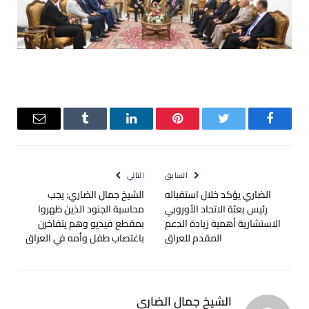
فيسبوك
تويتر
بينتيريست
لينكدإن
Tumblr
البريد
الإلكترو
السابق
التالي
الضاري يؤكد خلال استقباله
الشيخ جمال الضاري: يجب
رئيس بعثة الاتحاد الأوروبي
محاسبة الجنود الذين ظهروا
الاستشارية أهمية زيادة الدعم
بمقطع فيديو وهم يتفاخرن
المقدم للعراق
باغتصاب طفل وأمه في العراق
الشيخ جمال الضاري