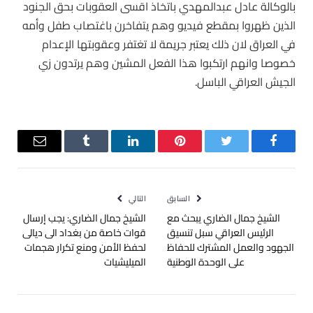
بالوكالة عادل عبدالمهدي باتخاذ اقسى العقوبات بحق الجنود
الذين ظهروا بمقطع فيديو وهم يتفاخرن باغتصاب طفل وأمه
في العراق لان ذلك يعتبر جريمة لا تغتفر وعقوبتها الإعدام
خصوصا وانهم ارتكبوا هذا الفعل المشين وهم يرتدون زي
الجيش العراقي الباسل.
فيسبوك
تويتر
بينتيريست
لينكدإن
Tumblr
البريد
الإلكترو
السابق
التالي
الشيخ جمال الضاري يبحث مع
الشيخ جمال الضاري: يجب إرسال
الرئيس العراقي سبل تنسيق
قوات خاصة من بغداد الى ديالى
الجهود والعمل المشترك للحفاظ
لحفظ الأمن ومنع تكرار هجمات
على الوحدة الوطنية
الميليشيات