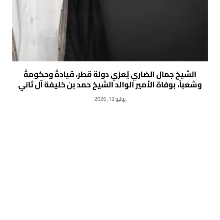
الشيخ جمال الضاري يُعزي دولة قطر، قيادةً وحكومةً
وشعباً، بوفاة الأمير الوالد الشيخ حمد بن خليفة آل ثاني
يوليو 12, 2026