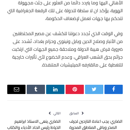
الأهالي اليها وما يتردد دائما من العثور على جثث مجهولة
الهوية، يؤكد ان لا سلطة للدولة على تلك الرقعة الجغرافية التي
تتحكم بها جهات تعمل لإضعاف الحكومة،
وفي الوقت الذي نُجدد دعوتنا للكشف عن مصير المختطفين
من الأنبار وصلاح الدين وبابل ونينوى وحزام بغداد، نُشدد على
ضرورة فرض هيبة الدولة وملاحقة جميع الجهات التي ارتكبت
جرائم بحق الشعب العراقي، وعدم الخضوع لأي تأثيرات خارجية
للتغطية على ماتقترفه الميليشيات المتنفذة.
فيسبوك
تويتر
بينتيريست
لينكدإن
Tumblr
البريد
الإلكترو
السابق
التالي
الضاري: يجب اعادة النازحين لجرف
الضاري ينعى الاستاذ ابراهيم
الصخر وباقي المناطق المحررة
الخياط رئيس اتحاد الأدباء والكتاب