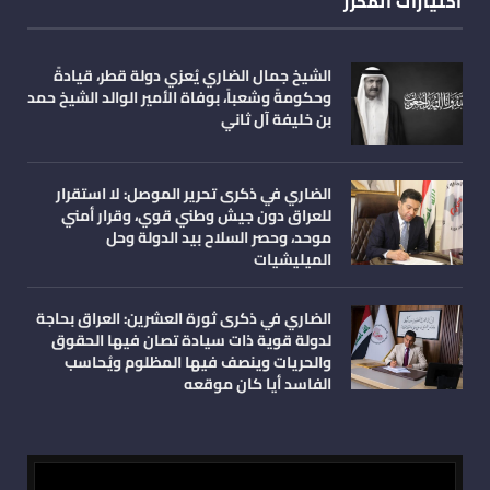
اختيارات المحرر
الشيخ جمال الضاري يُعزي دولة قطر، قيادةً
وحكومةً وشعباً، بوفاة الأمير الوالد الشيخ حمد
بن خليفة آل ثاني
الضاري في ذكرى تحرير الموصل: لا استقرار
للعراق دون جيش وطني قوي، وقرار أمني
موحد، وحصر السلاح بيد الدولة وحل
الميليشيات
الضاري في ذكرى ثورة العشرين: العراق بحاجة
لدولة قوية ذات سيادة تصان فيها الحقوق
والحريات وينصف فيها المظلوم ويُحاسب
الفاسد أيا كان موقعه