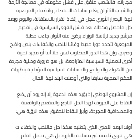
مجاراته، فالشعب متفق على فشل حكومته في معالجة الأزمة
والشباب الثائر لن يغادر ساحات الاعتصام وانضمام المرجعية
لهذا الإصرار الثوري عجل في إتخاذ القرار بالاستقالة، واليوم وبعد
كل ماحصل وكذلك بعد فشل القوى السياسية في تقديم
مرشح جديد لرئاسة الوزراء يرضى عنه الثوار، جاءت خطبة
المرجعية لتحدد دورا جديدا وغائبا للنخب والكفاءات بنص واضح
وصريح، وإن هذا الدور المطلوب ليس حلا آنيا أو مجرد تجربة
أخرى للعملية السياسية المتراجعة، بل هو ضرورة وطنية مجردة
من الأهواء والدوافع والحسابات السياسية المؤدلجة بنظريات
الحكم المجربة سابقا والتي أوصلت البلد لهذا الحال.
إن المشروع الوطني إذ يؤيد هذه الدعوة إلا إنه يود أن يضع
النقاط على الحروف لهذا الحل الناجع والمفعم بالواقعية
والمصداقية المجردة، وأبرز النقاط لتحقيق هذه الرؤية هي:
أولا: البعد الأمني الذي يتطلبه هكذا حل فالنخب والكفاءات
هي قوى ناعمة غير مسلحة بالبارود بل هي تحمل القلم