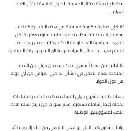
وعقولها مليئة بذخائر المعرفة للحلول الناجعة للشأن العام
العراقي.
ثانيا: إن صناعة حكومة مستقلة من هذه النخب والكفاءات
وبصلاحيات مطلقة يتطلب تجميدا كاملا لفترة معقولة لكل
القوى السياسية التي مارست الحكم وخلق جو مهني خالص
للحكم بعيدا عن حبائل السياسة ودهاليز الآيدولوجيات المتناحرة.
ثالثا: لابد من شرط أساسي محكم بضمان دولي من الأمم
المتحدة بعدم التدخل في الشأن الداخلي العراقي من أي دولة
من دول الجوار.
رابعا: انطلاق مشروع دولي لمساعدة هذه النخب والكفاءات
بحملة إعمار شاملة تستغرق عشر سنوات من تأريخ تسلم هذه
النخب لمسؤوليتها الوطنية.
واننا إذ نطرح هذا الحل الواقعي لا نبتغي من ذلك إلا وجه الله