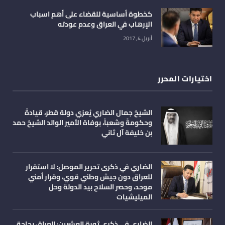
كخطوة أساسية للقضاء على أهم اسباب
الإرهاب في العراق وعدم عودته
أبريل 4, 2017
اختيارات المحرر
الشيخ جمال الضاري يُعزي دولة قطر، قيادةً
وحكومةً وشعباً، بوفاة الأمير الوالد الشيخ حمد
بن خليفة آل ثاني
الضاري في ذكرى تحرير الموصل: لا استقرار
للعراق دون جيش وطني قوي، وقرار أمني
موحد، وحصر السلاح بيد الدولة وحل
الميليشيات
الضاري في ذكرى ثورة العشرين: العراق بحاجة