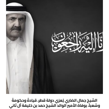
الشيخ جمال الضاري يُعزي دولة قطر، قيادةً وحكومةً
وشعباً، بوفاة الأمير الوالد الشيخ حمد بن خليفة آل ثاني