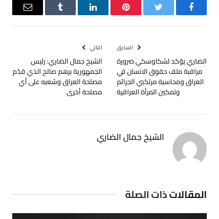
فيسبوك
تويتر
بينتيريست
لينكدإن
Tumblr
البريد
الإلكترو
السابق
التالي
الضاري يؤكد لشكاوسكي ضرورة
الشيخ جمال الضاري: رئيس
مراقبة ملف حقوق الانسان في
الجمهورية برهم صالح الذي قدّم
العراق ومحاسبة مرتكبي الجرائم
مصلحة ⁧‫العراق‬⁩ وشعبه على أي
وتمكين المرأة العراقية
مصلحة أخرى
الشيخ جمال الضاري
المقالات
ذات الصلة