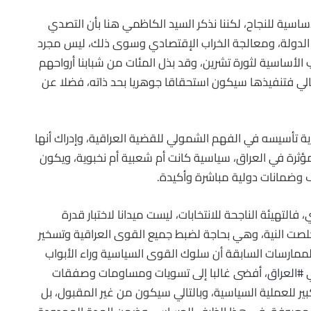
أساسية للنجاح، لكننا نذكر السيد الكاظمي هنا بأن التصدي
 الدولة، ومعالجة الخراب الإقتصادي وسوى ذلك، ليس مجرد
ب الأساسية لثورة تشرين، وقد بذل المئات من شبابنا أرواحهم
الي فتنفيذها سيكون استحقاقا جوهريا بحد ذاته، فضلا عن
ة تأسيسه في الفهم الشمولي للقضية العراقية، وإدراك أنها
ثرة في العراق، سياسية كانت أم شعبية أم نخبوية، ويكون
ف وضمانات دولية مباشرة وأكيدة.
التهيئة الناجحة للانتخابات، ليست ميدانا لاختبار قدرة
صت النية، وهي بحاجة لضبط جميع القوى العراقية وتسخير
لممارسات السابقة أن سلوك القوى السياسية وراء الأبواب
ي
#العراق
، أفضى غالبا إلى تسويات ومساومات وصفقات
 للعملية السياسية، وبالتالي سيكون من غير المقبول، بل