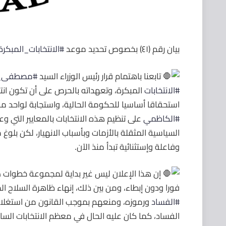
بيان رقم (٤١) بخصوص تحديد موعد
#الانتخابات_المبكرة
تابعنا باهتمام قرار رئيس الوزراء السيد
#مصطفى_ا
#الانتخابات
المبكرة، وتعهداته بالحرص على أن تكون ان
استحقاقا أساسيا للحكومة الحالية، واستجابة لواحد 
#الكاظمي
على تنظيم هذه الانتخابات بالمعايير التي 
السياسية المثقلة بالأزمات وبأسباب الانهيار، لكن بلو
وفاعلة وإستثنائية تبدأ منذ الآن.
إن هذا الإعلان ليس غير بداية لمجموعة خطوات ضرو
فورا ودون إبطاء، ومن بين ذلك، إنهاء ظاهرة السلاح 
#الفساد
ورموزه، ومنعهم بموجب القانون من استغلال ا
الفساد، كما كان عليه الحال في معظم الانتخابات السا