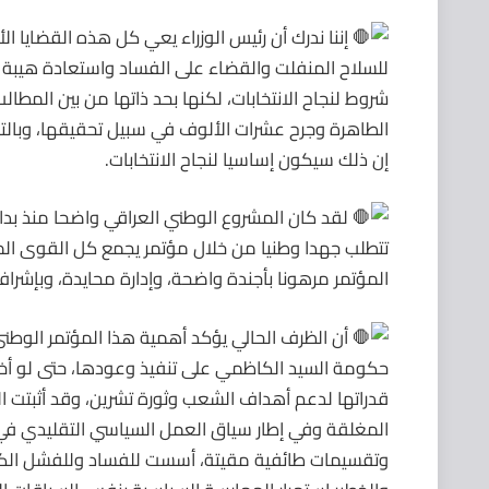
إننا ندرك أن رئيس الوزراء يعي كل هذه القضايا ال
للسلاح المنفلت والقضاء على الفساد واستعادة هيبة
شروط لنجاح الانتخابات، لكنها بحد ذاتها من بين المطال
الطاهرة وجرح عشرات الألوف في سبيل تحقيقها، وبالت
إن ذلك سيكون إساسيا لنجاح الانتخابات.
لقد كان المشروع الوطني العراقي واضحا منذ بداي
تتطلب جهدا وطنيا من خلال مؤتمر يجمع كل القوى المؤ
المؤتمر مرهونا بأجندة واضحة، وإدارة محايدة، وبإشرا
أن الظرف الحالي يؤكد أهمية هذا المؤتمر الوطني، ف
حكومة السيد الكاظمي على تنفيذ وعودها، حتى لو أخل
قدراتها لدعم أهداف الشعب وثورة تشرين، وقد أثبتت ا
المغلقة وفي إطار سياق العمل السياسي التقليدي ف
وتقسيمات طائفية مقيتة، أسست للفساد وللفشل الكبير