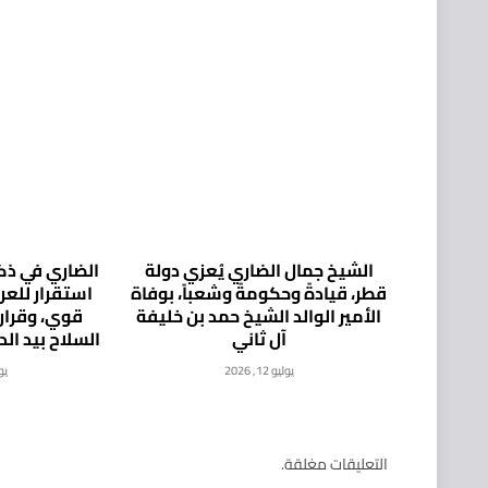
الشيخ جمال الضاري يُعزي دولة
الضاري في ذكر
قطر، قيادةً وحكومةً وشعباً، بوفاة
استقرار للع
الأمير الوالد الشيخ حمد بن خليفة
قوي، وقرار
آل ثاني
السلاح بيد ال
يوليو 12, 2026
يوليو
التعليقات مغلقة.