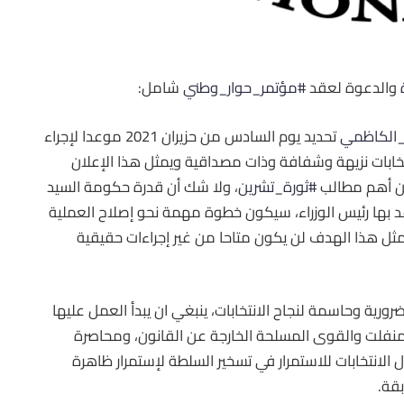
والدعوة لعقد
#مؤتمر_حوار_وطني
شامل:
لكاظمي
تحديد يوم السادس من حزيران 2021 موعدا لإجراء
تخابات نزيهة وشفافة وذات مصداقية ويمثل هذا الإعلان
من أهم مطالب
#ثورة_تشرين
، ولا شك أن قدرة حكومة السيد
وعد بها رئيس الوزراء، سيكون خطوة مهمة نحو إصلاح العملية
غ مثل هذا الهدف لن يكون متاحا من غير إجراءات حقيقية
رية وحاسمة لنجاح الانتخابات، ينبغي ان يبدأ العمل عليها
المنفلت والقوى المسلحة الخارجة عن القانون، ومحاصرة
لانتخابات للاستمرار في تسخير السلطة لإستمرار ظاهرة
بقة.