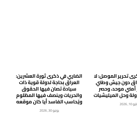
ى تحرير الموصل: لا
الضاري في ذكرى ثورة العشرين:
راق دون جيش وطني
العراق بحاجة لدولة قوية ذات
 أمني موحد، وحصر
سيادة تصان فيها الحقوق
دولة وحل الميليشيات
والحريات وينصف فيها المظلوم
ويُحاسب الفاسد أيا كان موقعه
 10, 2026
يونيو 30, 2026