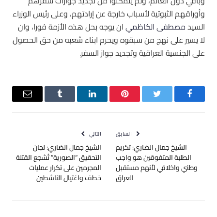
وباقي دول العالم، ولَم يتمكنوا من تجديد جوازات سفرهم
وأوراقهم الثبوتية لأسباب خارجة عن إرادتهم، وعلى رئيس الوزراء
السيد
مصطفى الكاظمي
ان يوجه بحل هذه الأزمة فورا، وان
لا يسير على نهج من سبقوه ويحرم ابناء شعبه من حق الحصول
على الجنسية العراقية وتجديد جواز السفر.
فيسبوك
تويتر
بينتيريست
لينكدإن
Tumblr
البريد
الإلكترو
السابق
التالي
الشيخ جمال الضاري: تكريم
الشيخ جمال الضاري: لجان
الطلبة المتفوقين هو واجب
التحقيق “الصورية” تُشجع القتلة
وطني واخلاقي لأنهم مستقبل
المجرمين على تكرار عمليات
العراق
خطف واغتيال الناشطين