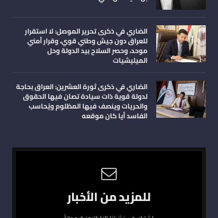
الضاري في ذكرى تحرير الموصل: لا استقرار
للعراق دون جيش وطني قوي، وقرار أمني
موحد، وحصر السلاح بيد الدولة وحل
الميليشيات
الضاري في ذكرى ثورة العشرين: العراق بحاجة
لدولة قوية ذات سيادة تصان فيها الحقوق
والحريات وينصف فيها المظلوم ويُحاسب
الفاسد أيا كان موقعه
للمزيد من الأخبار