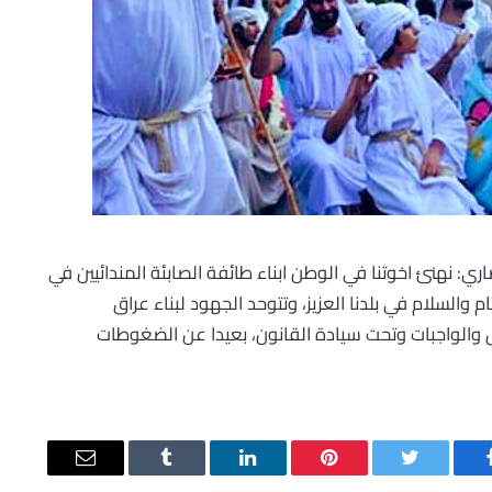
اري
: نهنئ اخوتنا في الوطن ابناء طائفة الصابئة المندائيين في
ام والسلام في بلدنا العزيز، وتتوحد الجهود لبناء عراق
والواجبات وتحت سيادة القانون، بعيدا عن الضغوطات
يسبوك
تويتر
بينتيريست
لينكدإن
Tumblr
البريد