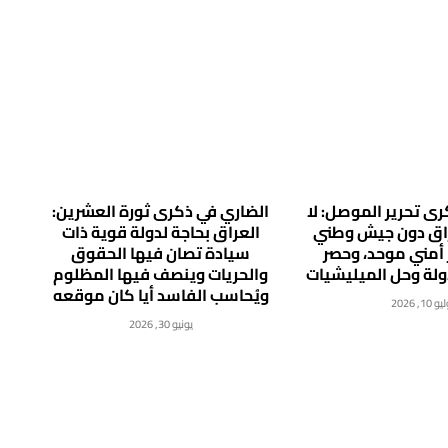
ى تحرير الموصل: لا
الضاري في ذكرى ثورة العشرين:
راق دون جيش وطني
العراق بحاجة لدولة قوية ذات
 أمني موحد، وحصر
سيادة تصان فيها الحقوق
دولة وحل الميليشيات
والحريات وينصف فيها المظلوم
ويُحاسب الفاسد أيا كان موقعه
 10, 2026
يونيو 30, 2026