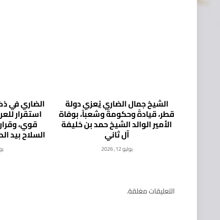
الشيخ جمال الضاري يُعزي دولة
الضاري في ذكر
قطر، قيادةً وحكومةً وشعباً، بوفاة
استقرار للع
الأمير الوالد الشيخ حمد بن خليفة
قوي، وقرار
آل ثاني
السلاح بيد ال
يوليو 12, 2026
يوليو
التعليقات مغلقة.