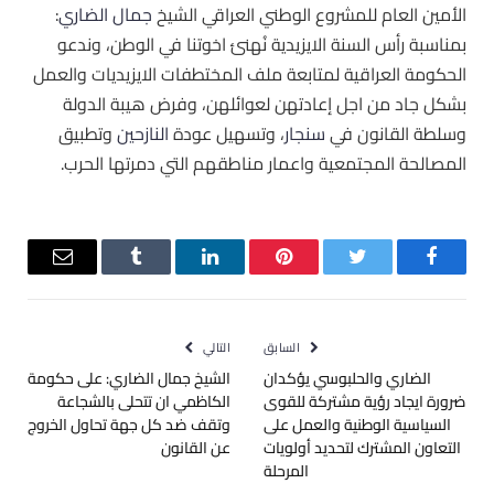
الأمين العام للمشروع الوطني العراقي الشيخ
جمال الضاري
:
بمناسبة رأس السنة الايزيدية نُهنئ اخوتنا في الوطن، وندعو
الحكومة العراقية لمتابعة ملف المختطفات الايزيديات والعمل
بشكل جاد من اجل إعادتهن لعوائلهن، وفرض هيبة الدولة
وسلطة القانون في ‫
سنجار
‬، وتسهيل عودة ‫
النازحين
‬ وتطبيق
المصالحة المجتمعية واعمار مناطقهم التي دمرتها الحرب.
فيسبوك
تويتر
بينتيريست
لينكدإن
Tumblr
البريد
الإلكترو
السابق
التالي
الضاري والحلبوسي يؤكدان
الشيخ جمال الضاري: على حكومة
ضرورة ايجاد رؤية مشتركة للقوى
الكاظمي ان تتحلى بالشجاعة
السياسية الوطنية والعمل على
وتقف ضد كل جهة تحاول الخروج
التعاون المشترك لتحديد أولويات
عن القانون
المرحلة