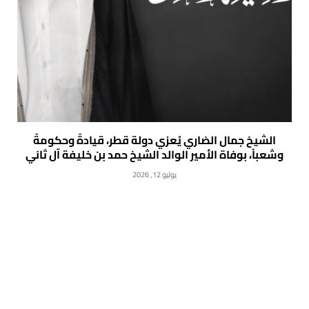
الشيخ جمال الضاري يُعزي دولة قطر، قيادةً وحكومةً
وشعباً، بوفاة الأمير الوالد الشيخ حمد بن خليفة آل ثاني
يوليو 12, 2026