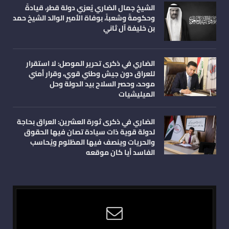
الشيخ جمال الضاري يُعزي دولة قطر، قيادةً
وحكومةً وشعباً، بوفاة الأمير الوالد الشيخ حمد
بن خليفة آل ثاني
الضاري في ذكرى تحرير الموصل: لا استقرار
للعراق دون جيش وطني قوي، وقرار أمني
موحد، وحصر السلاح بيد الدولة وحل
الميليشيات
الضاري في ذكرى ثورة العشرين: العراق بحاجة
لدولة قوية ذات سيادة تصان فيها الحقوق
والحريات وينصف فيها المظلوم ويُحاسب
الفاسد أيا كان موقعه