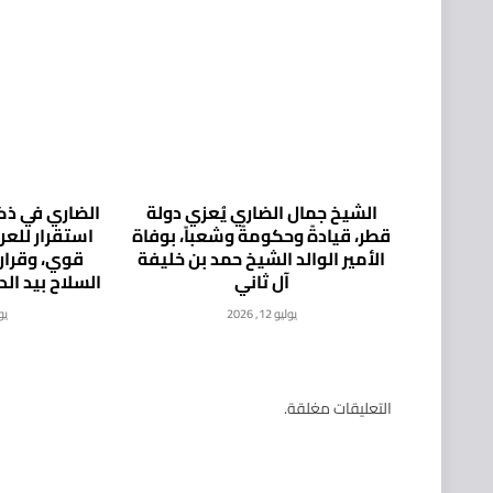
الشيخ جمال الضاري يُعزي دولة
الضاري في ذكر
قطر، قيادةً وحكومةً وشعباً، بوفاة
استقرار للع
الأمير الوالد الشيخ حمد بن خليفة
قوي، وقرار
آل ثاني
السلاح بيد ال
يوليو 12, 2026
يوليو
التعليقات مغلقة.