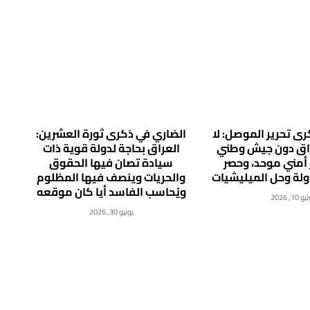
ى تحرير الموصل: لا
الضاري في ذكرى ثورة العشرين:
راق دون جيش وطني
العراق بحاجة لدولة قوية ذات
 أمني موحد، وحصر
سيادة تصان فيها الحقوق
دولة وحل الميليشيات
والحريات وينصف فيها المظلوم
ويُحاسب الفاسد أيا كان موقعه
 10, 2026
يونيو 30, 2026