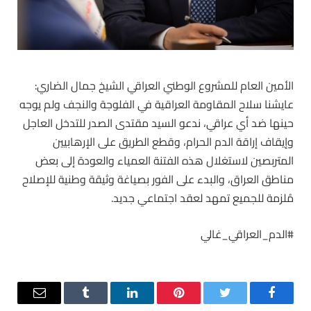
الأمين العام للمشروع الوطني العراقي الشيخ جمال الضاري:
عايشنا سلاح المقاومة العراقية في الفلوجة والنجف ولم يوجه
حينها ضد أي عراقي، ندعو السيد مقتدى الصدر للتدخل العاجل
وإيقاف إراقة الدم الحرام، وقطع الطريق على الإرهابيين
المتربصين لاستغلال هذه الفتنة العمياء والعودة إلى بعض
مناطق ‫العراق‬، والبدء على الفور بصياغة وثيقة وطنية للإصلاح
مُلزمة للجميع تمهد لعقد اجتماعي جديد.
‫#الدم_العراقي_غالي
فيسبوك
تويتر
بينتيريست
لينكدإن
Tumblr
البريد