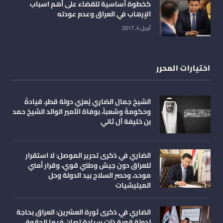
كخطوة أساسية للقضاء على أهم اسباب
الإرهاب في العراق وعدم عودته
أبريل 4, 2017
اختيارات المحرر
الشيخ جمال الضاري يُعزي دولة قطر، قيادةً
وحكومةً وشعباً، بوفاة الأمير الوالد الشيخ حمد
بن خليفة آل ثاني
الضاري في ذكرى تحرير الموصل: لا استقرار
للعراق دون جيش وطني قوي، وقرار أمني
موحد، وحصر السلاح بيد الدولة وحل
الميليشيات
الضاري في ذكرى ثورة العشرين: العراق بحاجة
لدولة قوية ذات سيادة تصان فيها الحقوق