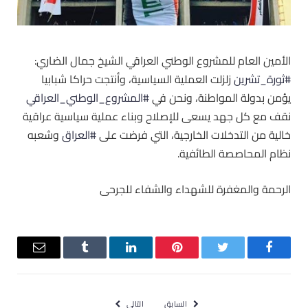
الأمين العام للمشروع الوطني العراقي الشيخ جمال الضاري:
#ثورة_تشرين
‬ زلزلت العملية السياسية، وأنتجت حراكا شبابيا
يؤمن بدولة المواطنة، ونحن في ‫
#المشروع_الوطني_العراقي
نقف مع كل جهد يسعى للإصلاح وبناء عملية سياسية عراقية
خالية من التدخلات الخارجية، التي فرضت على ‫
#العراق
‬ وشعبه
نظام المحاصصة الطائفية.
الرحمة والمغفرة للشهداء والشفاء للجرحى
فيسبوك
تويتر
بينتيريست
لينكدإن
Tumblr
البريد
الإلكترو
السابق
التالي