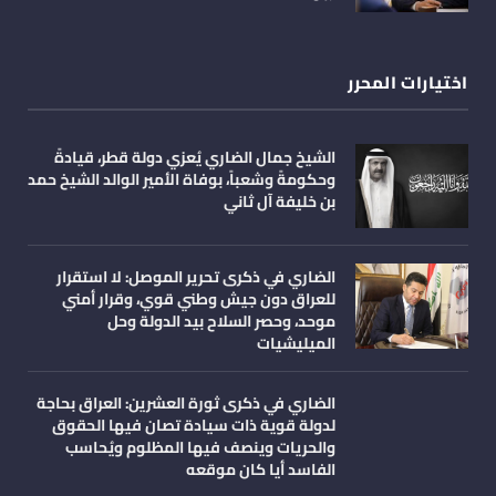
اختيارات المحرر
الشيخ جمال الضاري يُعزي دولة قطر، قيادةً
وحكومةً وشعباً، بوفاة الأمير الوالد الشيخ حمد
بن خليفة آل ثاني
الضاري في ذكرى تحرير الموصل: لا استقرار
للعراق دون جيش وطني قوي، وقرار أمني
موحد، وحصر السلاح بيد الدولة وحل
الميليشيات
الضاري في ذكرى ثورة العشرين: العراق بحاجة
لدولة قوية ذات سيادة تصان فيها الحقوق
والحريات وينصف فيها المظلوم ويُحاسب
الفاسد أيا كان موقعه