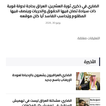
الضاري في ذكرى ثورة العشرين: العراق بحاجة لدولة قوية
ذات سيادة تصان فيها الحقوق والحريات وينصف فيها
المظلوم ويُحاسب الفاسد أيا كان موقعه
يونيو 30, 2026
التعليقات مغلقة.
الأخيرة
الضاري:العراقيون يشعرون بالإحباط لعودة
الإرهاب باسم جديد
الضاري: مشكلة العراق ليست في تهميش
السنة بل في تهميش كل المكونات