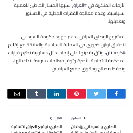
الأزمات المتكررة في ‫
#العراق
‬ سببها المسار الخاطئ للعملية
السياسية، وعدم معالجة الفقرات الجدلية في الدستور
وتعديلها.
المشروع الوطني العراقي يدعم جهود حكومة السوداني
لتحقيق توازن ضروري في العملية السياسية والعلاقة مع إقليم
#كردستان
، ونثق بقدرتها على إيجاد بدائل دستورية تحترم قرارات
المحكمة الاتحادية الأخيرة وتوفر معالجات سريعة لتداعياتها،
وتحفظ مصالح وحقوق جميع العراقيين.
فيسبوك
تويتر
بينتيريست
لينكدإن
Tumblr
البريد
الإلكترو
السابق
التالي
الضاري والسوداني يؤكدان
الضاري: توقيع العراق لاتفاقية
أهمية تدعيم الأمن والاستقرار
الشراكة الاستراتيجية مع فرنسا