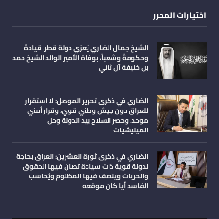
اختيارات المحرر
الشيخ جمال الضاري يُعزي دولة قطر، قيادةً
وحكومةً وشعباً، بوفاة الأمير الوالد الشيخ حمد
بن خليفة آل ثاني
الضاري في ذكرى تحرير الموصل: لا استقرار
للعراق دون جيش وطني قوي، وقرار أمني
موحد، وحصر السلاح بيد الدولة وحل
الميليشيات
الضاري في ذكرى ثورة العشرين: العراق بحاجة
لدولة قوية ذات سيادة تصان فيها الحقوق
والحريات وينصف فيها المظلوم ويُحاسب
الفاسد أيا كان موقعه