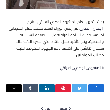
بحث الأمين العام للمشروع الوطني العراقي الشيخ
#جمال_الضاري
مع رئيس الوزراء السيد محمد شياع السوداني،
آخر مستجدات الساحة العراقية على الأصعدة السياسية
والخدمية، وتم التأكيد خلال اللقاء الذي حضره النائب خالد
سلطان هاشم، على أهمية دعم الجهود الحكومية لتلبية
مطالب المواطنين.
#المشروع_الوطني_العراقي
فيسبوك
تويتر
بينتيريست
لينكدإن
Tumblr
البريد
الإلكترو
السابق
التالي