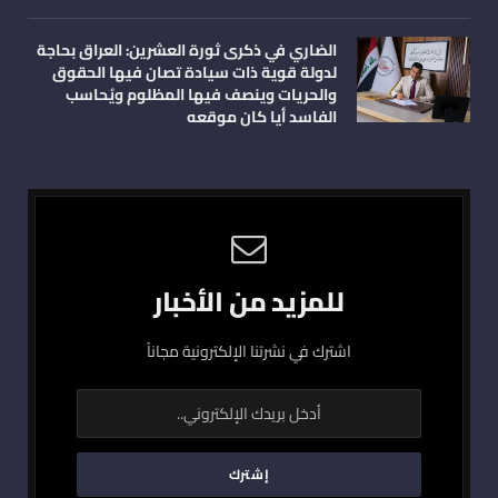
الضاري في ذكرى ثورة العشرين: العراق بحاجة
لدولة قوية ذات سيادة تصان فيها الحقوق
والحريات وينصف فيها المظلوم ويُحاسب
الفاسد أيا كان موقعه
للمزيد من الأخبار
اشترك في نشرتنا الإلكترونية مجاناً