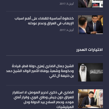
أبريل 5, 2017
كخطوة أساسية للقضاء على أهم اسباب
الإرهاب في العراق وعدم عودته
أبريل 4, 2017
اختيارات المحرر
الشيخ جمال الضاري يُعزي دولة قطر، قيادةً
وحكومةً وشعباً، بوفاة الأمير الوالد الشيخ حمد
بن خليفة آل ثاني
الضاري في ذكرى تحرير الموصل: لا استقرار
للعراق دون جيش وطني قوي، وقرار أمني
موحد، وحصر السلاح بيد الدولة وحل
الميليشيات