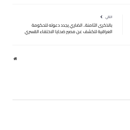
الإلكتروني
التالي
بالذكرى الثامنة.. الضاري يجدد دعوته للحكومة
العراقية للكشف عن مصير ضحايا الاختفاء القسري
موقع
الويب