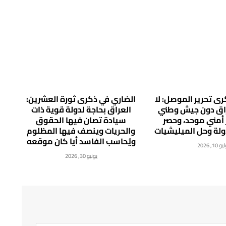
ى تحرير الموصل: لا
الضاري في ذكرى ثورة العشرين:
راق دون جيش وطني
العراق بحاجة لدولة قوية ذات
 أمني موحد، وحصر
سيادة تصان فيها الحقوق
دولة وحل الميليشيات
والحريات وينصف فيها المظلوم
ويُحاسب الفاسد أيا كان موقعه
 10, 2026
يونيو 30, 2026