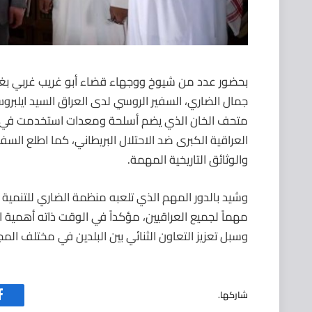
بحضور عدد من شيوخ ووجهاء قضاء أبو غريب غربي بغدا
جمال الضاري، السفير الروسي لدى العراق السيد ايلبر
متحف الخان الذي يضم أسلحة ومعدات استخدمت في ثورة
العراقية الكبرى ضد الاحتلال البريطاني، كما اطلع الس
والوثائق التاريخية المهمة.
وشيد بالدور المهم الذي تلعبه منظمة الضاري للتنمية وال
مهماً لجميع العراقيين، مؤكداً في الوقت ذاته أهمية الع
وسبل تعزيز التعاون الثنائي بين البلدين في مختلف الم
شاركها.
ف