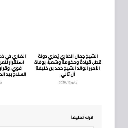
الشيخ جمال الضاري يُعزي دولة
الضاري في ذكر
قطر، قيادةً وحكومةً وشعباً، بوفاة
استقرار للع
الأمير الوالد الشيخ حمد بن خليفة
قوي، وقرار
آل ثاني
السلاح بيد ال
يوليو 12, 2026
يوليو
اترك تعليقاً