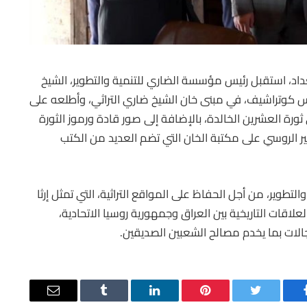
د، استقبل رئيس مؤسسة الضاري للتنمية والتطوير، الشيخ
وس كوتراشيف، في مبنى خان الشيخ ضاري التراثي، وأطلعه على
 العشرين الخالدة، بالإضافة إلى صور قادة ورموز الثورة
فير الروسي على مكتبة الخان التي تضم العديد من الكتب
تطوير، من أجل الحفاظ على المواقع التراثية، التي تمثل إرثا
لاقات التاريخية بين العراق وجمهورية روسيا الاتحادية،
جالات بما يخدم مصالح الشعبين الصديقين.
يسبوك
تويتر
بينتيريست
لينكدإن
Tumblr
البريد