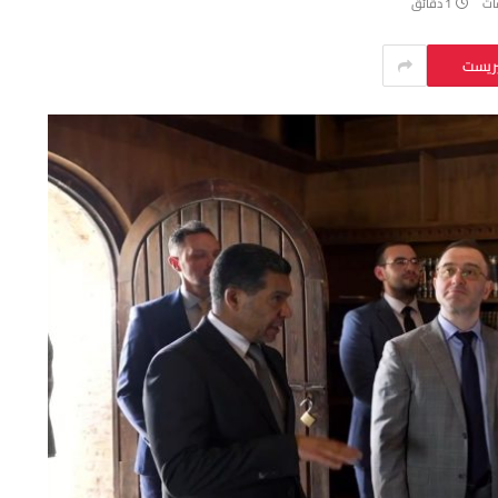
قات
1 دقائق
يريست