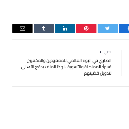
يسبوك
تويتر
بينتيريست
لينكدإن
Tumblr
البريد
الإلكتروني
التالي
الضاري في اليوم العالمي للمفقودين والمخفيين
قسراً: المماطلة والتسويف لهذا الملف يدفع الأهالي
لتدويل قضيتهم