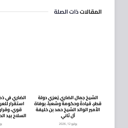
المقالات
ذات الصلة
الشيخ جمال الضاري يُعزي دولة
الضاري في ذكر
قطر، قيادةً وحكومةً وشعباً، بوفاة
استقرار للع
الأمير الوالد الشيخ حمد بن خليفة
قوي، وقرار
آل ثاني
السلاح بيد ال
يوليو 12, 2026
يوليو