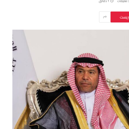
د تعليقات
1 دقائق
يريست