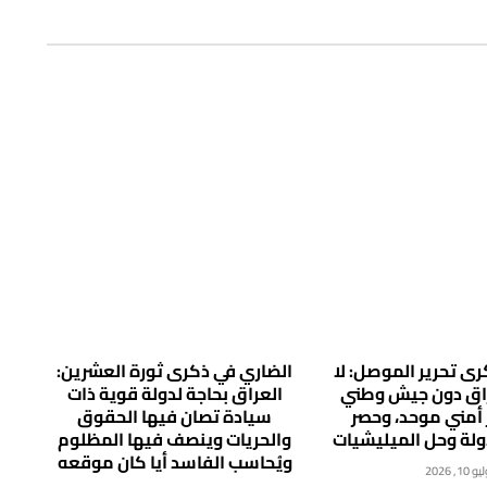
ى تحرير الموصل: لا
الضاري في ذكرى ثورة العشرين:
راق دون جيش وطني
العراق بحاجة لدولة قوية ذات
 أمني موحد، وحصر
سيادة تصان فيها الحقوق
دولة وحل الميليشيات
والحريات وينصف فيها المظلوم
ويُحاسب الفاسد أيا كان موقعه
 10, 2026