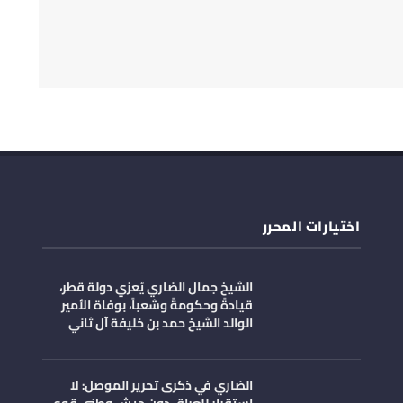
اختيارات المحرر
الشيخ جمال الضاري يُعزي دولة قطر،
قيادةً وحكومةً وشعباً، بوفاة الأمير
الوالد الشيخ حمد بن خليفة آل ثاني
الضاري في ذكرى تحرير الموصل: لا
استقرار للعراق دون جيش وطني قوي،