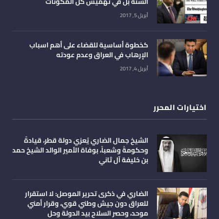
السنة بل في تهميش كل المكونات
أبريل 5, 2017
كخطوة أساسية للقضاء على أهم اسباب
الإرهاب في العراق وعدم عودته
أبريل 4, 2017
اختيارات المحرر
الشيخ جمال الضاري يُعزي دولة قطر، قيادةً
وحكومةً وشعباً، بوفاة الأمير الوالد الشيخ حمد
بن خليفة آل ثاني
الضاري في ذكرى تحرير الموصل: لا استقرار
للعراق دون جيش وطني قوي، وقرار أمني
موحد، وحصر السلاح بيد الدولة وحل