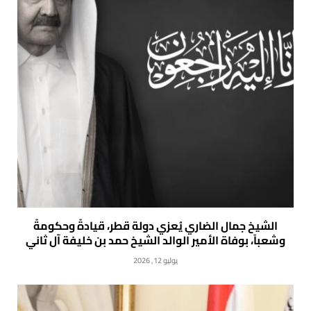
الشيخ جمال الضاري يُعزي دولة قطر، قيادةً وحكومةً
وشعباً، بوفاة الأمير الوالد الشيخ حمد بن خليفة آل ثاني
يوليو 12, 2026