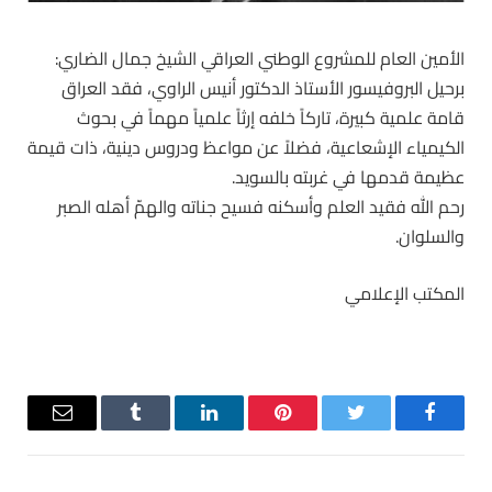
الأمين العام للمشروع الوطني العراقي الشيخ جمال الضاري:
برحيل البروفيسور الأستاذ الدكتور أنيس الراوي، فقد العراق
قامة علمية كبيرة، تاركاً خلفه إرثاً علمياً مهماً في بحوث
الكيمياء الإشعاعية، فضلاً عن مواعظ ودروس دينية، ذات قيمة
عظيمة قدمها في غربته بالسويد.
رحم الله فقيد العلم وأسكنه فسيح جناته والهمّ أهله الصبر
والسلوان.
المكتب الإعلامي
فيسبوك
تويتر
بينتيريست
لينكدإن
Tumblr
البريد
الإلكترو