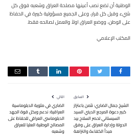
الوطنية أن تضع نصب أعينها مصلحة العراق وشعبه فوق كل
شيء وقبل كل قرار، وعلى الجميع مسؤولية كبيرة في الحفاظ
على الوطن، ووضع العراق اولاً والعمل لصالحه فقط.
المكتب الإعلامي
فيسبوك
تويتر
بينتيريست
لينكدإن
Tumblr
البريد
الإلكترو
السابق
التالي
الشيخ جمال الضاري: نثمن باعتزاز
الضاري في مئوية الدبلوماسية
كبير دعوة المرجع الديني السيد
العراقية: ندعم وبكل قوة الجهد
السيستاني لحصر السلاح بيد
الدبلوماسي العراقي للحفاظ على
الدولة وإدارة العراق على وفق
المصالح الوطنية العليا للعراق
مبدأ الكفاءة والنزاهة
وشعبه