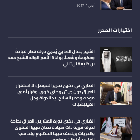
أبريل 4, 2017
اختيارات المحرر
الشيخ جمال الضاري يُعزي دولة قطر، قيادةً
وحكومةً وشعباً، بوفاة الأمير الوالد الشيخ حمد
بن خليفة آل ثاني
الضاري في ذكرى تحرير الموصل: لا استقرار
للعراق دون جيش وطني قوي، وقرار أمني
موحد، وحصر السلاح بيد الدولة وحل
الميليشيات
الضاري في ذكرى ثورة العشرين: العراق بحاجة
لدولة قوية ذات سيادة تصان فيها الحقوق
والحريات وينصف فيها المظلوم ويُحاسب
الفاسد أيا كان موقعه