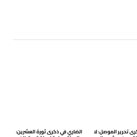
ى تحرير الموصل: لا
الضاري في ذكرى ثورة العشرين: