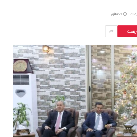
يقات
1 دقائق
يريست