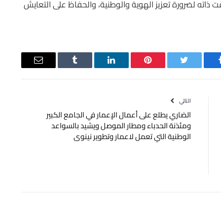
قت ذاته لضرورة تعزيز الهوية والوطنية، والحفاظ على التعايش
يسبوك
تويتر
بينتيريست
لينكدإن
Tumblr
البريد
الإلكتروني
التالي
الضاري يطلع على أعمال الإعمار في الجامع الكبير
ومئذنة الحدباء ومطار الموصل ويشيد بالسواعد
الوطنية التي تعمل لاعمار وتطوير نينوى