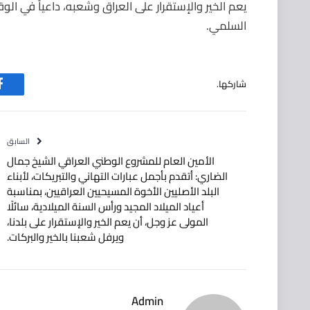
يعم الخير والإستقرار على العراق وشعبه، داعياً في الو
السلمي.
شاركها.
ف
السابق
الأمين العام للمشروع الوطني العراقي الشيخ جمال
الضاري: أتقدم بأجمل عبارات التهاني والتبريكات، لأبناء
البلد الأصليين الأخوة المسيحيين ⁧‫العراقيين‬⁩، بمناسبة
أعياد الميلاد المجيد ورأس السنة الميلادية، سائلًا
المولى عز وجل، أن يعم الخير والإستقرار على بلدنا،
ويرفل شعبنا بالخير والبركات.
Admin