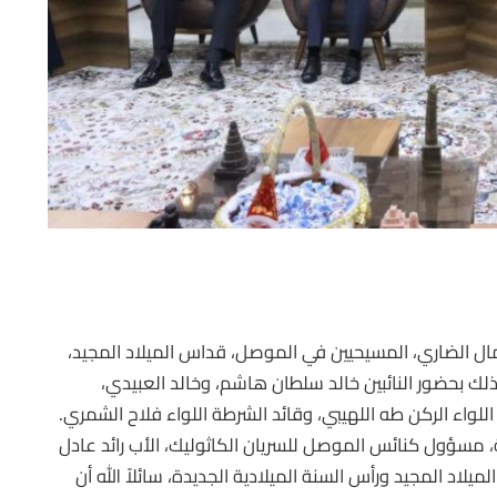
مال الضاري، المسيحيين في الموصل، قداس الميلاد المجيد،
وذلك بحضور النائبين خالد سلطان هاشم، وخالد العبيدي،
للواء الركن طه اللهيبي، وقائد الشرطة اللواء فلاح الشمري.
، مسؤول كنائس الموصل للسريان الكاثوليك، الأب رائد عادل
يلاد المجيد ورأس السنة الميلادية الجديدة، سائلاً الله أن