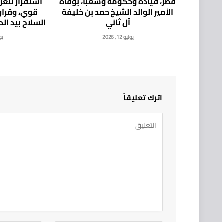
قطر، قيادةً وحكومةً وشعباً، بوفاة
استقرار للع
الأمير الوالد الشيخ حمد بن خليفة
قوي، وقرار
آل ثاني
السلاح بيد ال
يوليو 12, 2026
يوليو
اترك تعليقاً