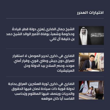
اختيارات المحرر
الشيخ جمال الضاري يُعزي دولة قطر، قيادةً
وحكومةً وشعباً، بوفاة الأمير الوالد الشيخ حمد
بن خليفة آل ثاني
الضاري في ذكرى تحرير الموصل: لا استقرار
للعراق دون جيش وطني قوي، وقرار أمني
موحد، وحصر السلاح بيد الدولة وحل
الميليشيات
الضاري في ذكرى ثورة العشرين: العراق بحاجة
لدولة قوية ذات سيادة تصان فيها الحقوق
والحريات وينصف فيها المظلوم ويُحاسب
الفاسد أيا كان موقعه