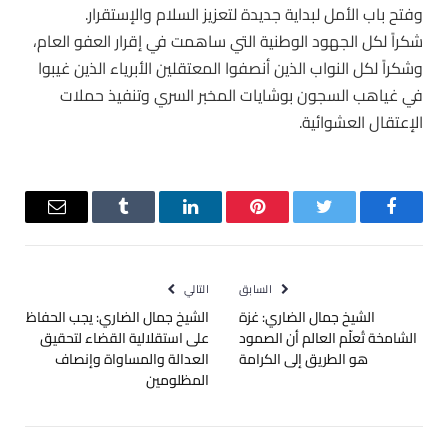
وفتح باب الأمل لبداية جديدة لتعزيز السلام والإستقرار.
شكراً لكل الجهود الوطنية التي ساهمت في إقرار العفو العام،
وشكراً لكل النواب الذين أنصفوا المعتقلين الأبرياء الذين غيبوا
في غياهب السجون بوشايات المخبر السري وتنفيذ حملات
الإعتقال العشوائية.
فيسبوك
تويتر
بينتيريست
لينكدإن
Tumblr
البريد
الإلكترو
السابق
التالي
الشيخ جمال الضاري: غزة
الشيخ جمال الضاري: يجب الحفاظ
الشامخة تُعلّم العالم أن الصمود
على استقلالية القضاء لتحقيق
هو الطريق إلى الكرامة
العدالة والمساواة وإنصاف
المظلومين