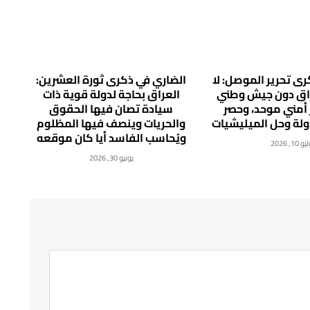
ى تحرير الموصل: لا
الضاري في ذكرى ثورة العشرين:
راق دون جيش وطني
العراق بحاجة لدولة قوية ذات
 أمني موحد، وحصر
سيادة تصان فيها الحقوق
دولة وحل الميليشيات
والحريات وينصف فيها المظلوم
ويُحاسب الفاسد أيا كان موقعه
 10, 2026
يونيو 30, 2026