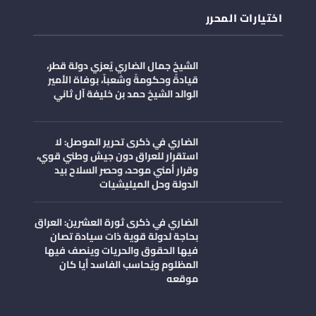
اختيارات المحرر
الشيخ جمال الضاري يُعزي دولة قطر،
قيادةً وحكومةً وشعباً، بوفاة الأمير
الوالد الشيخ حمد بن خليفة آل ثاني
الضاري في ذكرى تحرير الموصل: لا
استقرار للعراق دون جيش وطني قوي،
وقرار أمني موحد، وحصر السلاح بيد
الدولة وحل الميليشيات
الضاري في ذكرى ثورة العشرين: العراق
بحاجة لدولة قوية ذات سيادة تصان
فيها الحقوق والحريات وينصف فيها
المظلوم ويُحاسب الفاسد أيا كان
موقعه