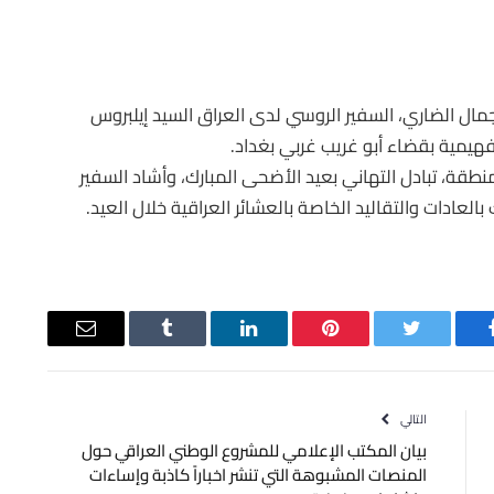
مال الضاري، السفير الروسي لدى العراق السيد إيلبروس
يمية بقضاء أبو غريب غربي بغداد.
قة، تبادل التهاني بعيد الأضحى المبارك، وأشاد السفير
العادات والتقاليد الخاصة بالعشائر العراقية خلال العيد.
يسبوك
تويتر
بينتيريست
لينكدإن
Tumblr
البريد
الإلكتروني
التالي
بيان المكتب الإعلامي للمشروع الوطني العراقي حول
المنصات المشبوهة التي تنشر اخباراً كاذبة وإساءات