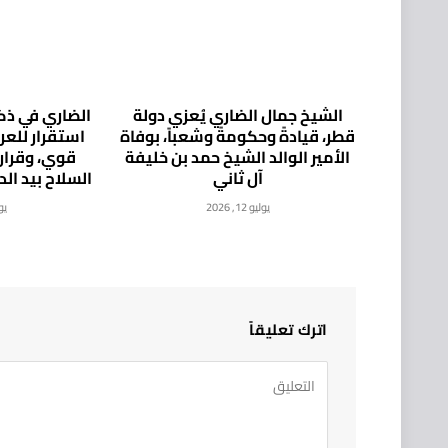
الشيخ جمال الضاري يُعزي دولة
الضاري في ذكر
قطر، قيادةً وحكومةً وشعباً، بوفاة
استقرار للع
الأمير الوالد الشيخ حمد بن خليفة
قوي، وقرار
آل ثاني
السلاح بيد ال
يوليو 12, 2026
يوليو
اترك تعليقاً