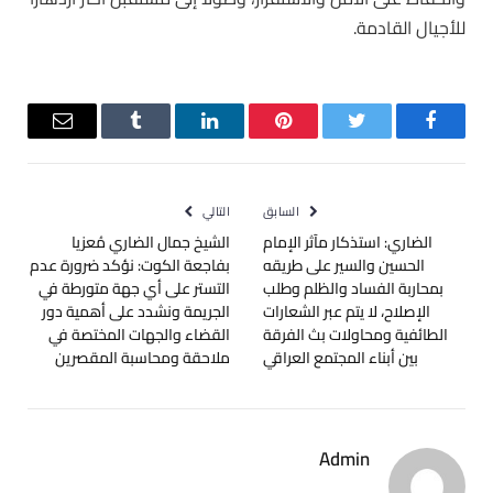
للأجيال القادمة.
فيسبوك
تويتر
بينتيريست
لينكدإن
Tumblr
البريد
الإلكترو
السابق
التالي
الضاري: استذكار مآثر الإمام
الشيخ جمال الضاري مُعزيا
الحسين والسير على طريقه
بفاجعة الكوت: نؤكد ضرورة عدم
بمحاربة الفساد والظلم وطلب
التستر على أي جهة متورطة في
الإصلاح، لا يتم عبر الشعارات
الجريمة ونشدد على أهمية دور
الطائفية ومحاولات بث الفرقة
القضاء والجهات المختصة في
بين أبناء المجتمع العراقي
ملاحقة ومحاسبة المقصرين
Admin