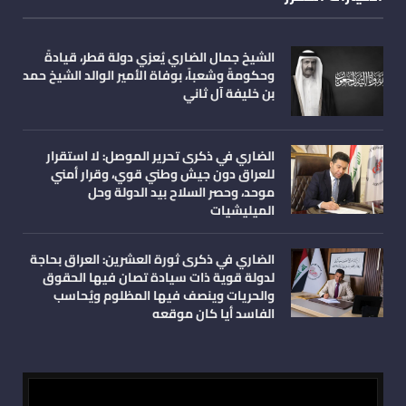
الشيخ جمال الضاري يُعزي دولة قطر، قيادةً
وحكومةً وشعباً، بوفاة الأمير الوالد الشيخ حمد
بن خليفة آل ثاني
الضاري في ذكرى تحرير الموصل: لا استقرار
للعراق دون جيش وطني قوي، وقرار أمني
موحد، وحصر السلاح بيد الدولة وحل
الميليشيات
الضاري في ذكرى ثورة العشرين: العراق بحاجة
لدولة قوية ذات سيادة تصان فيها الحقوق
والحريات وينصف فيها المظلوم ويُحاسب
الفاسد أيا كان موقعه