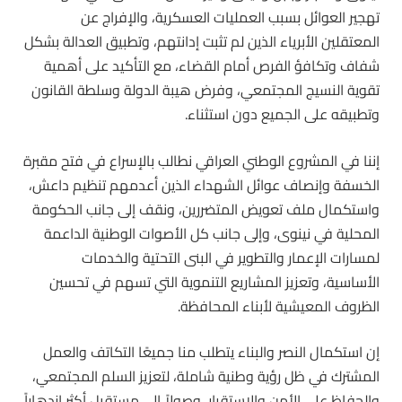
تهجير العوائل بسبب العمليات العسكرية، والإفراج عن
المعتقلين الأبرياء الذين لم تثبت إدانتهم، وتطبيق العدالة بشكل
شفاف وتكافؤ الفرص أمام القضاء، مع التأكيد على أهمية
تقوية النسيج المجتمعي، وفرض هيبة الدولة وسلطة القانون
وتطبيقه على الجميع دون استثناء.
إننا في المشروع الوطني العراقي نطالب بالإسراع في فتح مقبرة
الخسفة وإنصاف عوائل الشهداء الذين أعدمهم تنظيم داعش،
واستكمال ملف تعويض المتضررين، ونقف إلى جانب الحكومة
المحلية في نينوى، وإلى جانب كل الأصوات الوطنية الداعمة
لمسارات الإعمار والتطوير في البنى التحتية والخدمات
الأساسية، وتعزيز المشاريع التنموية التي تسهم في تحسين
الظروف المعيشية لأبناء المحافظة.
إن استكمال النصر والبناء يتطلب منا جميعًا التكاتف والعمل
المشترك في ظل رؤية وطنية شاملة، لتعزيز السلم المجتمعي،
والحفاظ على الأمن والاستقرار، وصولاً إلى مستقبل أكثر ازدهاراً