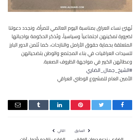
نُهنئ نساء العراق بمناسبة اليوم العالمي للمرأة، ونجدد دعوتنا
لضرورة تمكينهن اجتماعياً وسياسياً، ونُذكر الحكومة بواجباتها
المتعلقة بحماية حقوق الأرامل والنازحات، كما نُثمن الدور البارز
للسيدات العراقيات في بناء المجتمع والوطن بتضحياتهن
وعطائهن الكبير في مواجهة الظروف الصعبة.
#الشيخ_جمال_الضاري
الأمين العام للمشروع الوطني العراقي
فيسبوك
تويتر
بينتيريست
لينكدإن
Tumblr
البريد
الإلكترو
السابق
التالي
الضاري : ندعو ديوان الوقف
الضاري: نتقدم بأجمل آيات