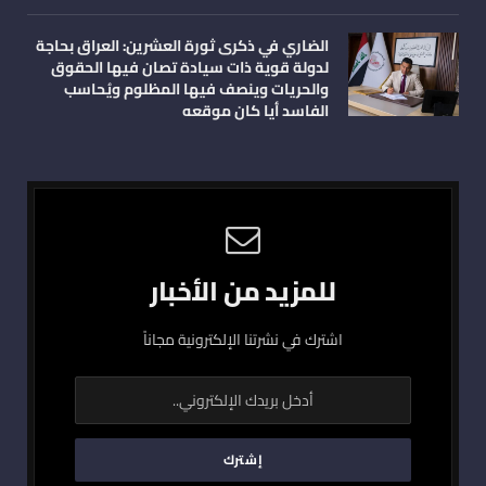
الضاري في ذكرى ثورة العشرين: العراق بحاجة
لدولة قوية ذات سيادة تصان فيها الحقوق
والحريات وينصف فيها المظلوم ويُحاسب
الفاسد أيا كان موقعه
للمزيد من الأخبار
اشترك في نشرتنا الإلكترونية مجاناً