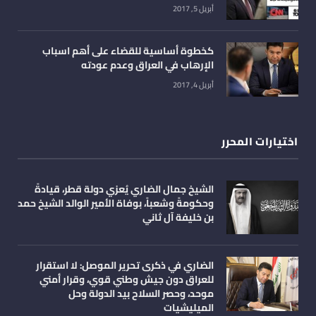
أبريل 5, 2017
كخطوة أساسية للقضاء على أهم اسباب
الإرهاب في العراق وعدم عودته
أبريل 4, 2017
اختيارات المحرر
الشيخ جمال الضاري يُعزي دولة قطر، قيادةً
وحكومةً وشعباً، بوفاة الأمير الوالد الشيخ حمد
بن خليفة آل ثاني
الضاري في ذكرى تحرير الموصل: لا استقرار
للعراق دون جيش وطني قوي، وقرار أمني
موحد، وحصر السلاح بيد الدولة وحل
الميليشيات