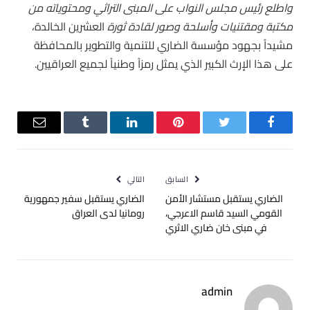
واطلع رئيس مجلس النواب على المبنى التراثي ومحتوياته من
مكتبة ومقتنيات وأسلحة وصور لقادة ثورة
العشرين الخالدة،
مشيداً بجهود مؤسسة الضاري للتنمية والتطوير بالمحافظة
على هذا الإرث الكبير الذي يمثل رمزاً وطنياً لجميع العراقيين.
فيسبوك
تويتر
بينتيريست
لينكدإن
Tumblr
البريد
الإلكترو
السابق
التالي
الضاري يستقبل مستشار الأمن
الضاري يستقبل سفير جمهورية
القومي السيد قاسم الاعرجي،
رومانيا لدى العراق
في مبنى خان ضاري الاثري
admin