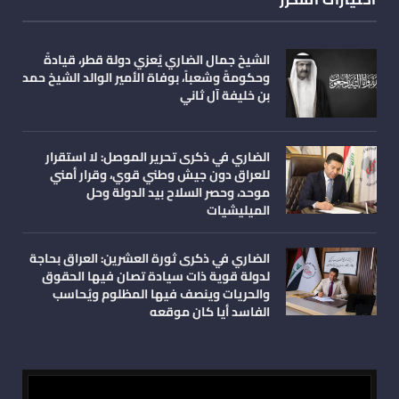
الشيخ جمال الضاري يُعزي دولة قطر، قيادةً
وحكومةً وشعباً، بوفاة الأمير الوالد الشيخ حمد
بن خليفة آل ثاني
الضاري في ذكرى تحرير الموصل: لا استقرار
للعراق دون جيش وطني قوي، وقرار أمني
موحد، وحصر السلاح بيد الدولة وحل
الميليشيات
الضاري في ذكرى ثورة العشرين: العراق بحاجة
لدولة قوية ذات سيادة تصان فيها الحقوق
والحريات وينصف فيها المظلوم ويُحاسب
الفاسد أيا كان موقعه