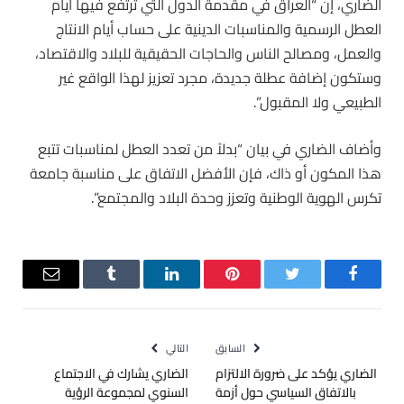
الضاري، إن “العراق في مقدمة الدول التي ترتفع فيها أيام
العطل الرسمية والمناسبات الدينية على حساب أيام الانتاج
والعمل، ومصالح الناس والحاجات الحقيقية للبلاد والاقتصاد،
وستكون إضافة عطلة جديدة، مجرد تعزيز لهذا الواقع غير
الطبيعي ولا المقبول”.
وأضاف الضاري في بيان “بدلاً من تعدد العطل لمناسبات تتبع
هذا المكون أو ذاك، فإن الأفضل الاتفاق على مناسبة جامعة
تكرس الهوية الوطنية وتعزز وحدة البلاد والمجتمع”.
فيسبوك
تويتر
بينتيريست
لينكدإن
Tumblr
البريد
الإلكترو
السابق
التالي
الضاري يؤكد على ضرورة الالتزام
الضاري يشارك في الاجتماع
بالاتفاق السياسي حول أزمة
السنوي لمجموعة الرؤية