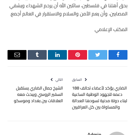
بحق أهلنا في فلسطين، سائلين الله أن يرحم الشهداء ويشفي
المصابين، وأن يعم الأمن والسلام والاستقرار في العالم أجمع.
المكتب الإعلامي
فيسبوك
تويتر
بينتيريست
لينكدإن
Tumblr
البريد
الإلكترو
السابق
التالي
الضاري يؤكد لأعضاء تحالف 188
الشيخ جمال الضاري يستقبل
دعمه للجهود الوطنية الساعية
السفير الروسي ويبحث معه
لبناء دولة مدنية تسودها العدالة
العلاقات بين بغداد وموسكو
والمساواة بين كل العراقيين
Admin