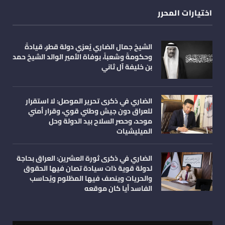
اختيارات المحرر
الشيخ جمال الضاري يُعزي دولة قطر، قيادةً
وحكومةً وشعباً، بوفاة الأمير الوالد الشيخ حمد
بن خليفة آل ثاني
الضاري في ذكرى تحرير الموصل: لا استقرار
للعراق دون جيش وطني قوي، وقرار أمني
موحد، وحصر السلاح بيد الدولة وحل
الميليشيات
الضاري في ذكرى ثورة العشرين: العراق بحاجة
لدولة قوية ذات سيادة تصان فيها الحقوق
والحريات وينصف فيها المظلوم ويُحاسب
الفاسد أيا كان موقعه