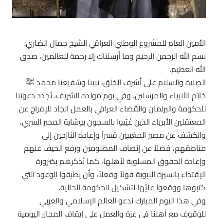
الأمين العام للمشروع الوطني العراقي الشيخ جمال الضاري:
بسم الله الرحمن الرحيم وما أرسلناك إلا رحمة للعالمين، صدق
الله العظيم.
الصلاة والسلام على أشرف الخلق، نبينا وشفيعنا محمد ﷺ
خاتم الأنبياء والمرسلين، وفي يوم مولده الشريف، نُجدد دعوتنا
للحكومة والبرلمان والقضاء العراقي بالعمل الجاد للإفراج عن
المعتقلين الأبرياء الذين غُيّبوا بالسجون بوشاية المخبر السري،
والكشف عن مصير المغيبين قسراً وإعادة النازحين إلى
مناطقهم، فضلاً عن إنصاف المظلومين ورفع الحيف عنهم
وإعادة الحقوق المسلوبة لأهلها، كما نُذكرهم بضرورة
الإقتداء بالسيرة النبوية قولاً وفعلاً، وأن يطبقوا الوعود التي
كتبوها ووقعوا عليّها لتشكيل الحكومة الحالية.
وفي هذا اليوم المبارك ندعو العالم الإسلامي والعربي
للوقوف مع أهلنا في غزة والعمل على إيقاف المجازر اليومية