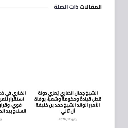
المقالات
ذات الصلة
الشيخ جمال الضاري يُعزي دولة
الضاري في ذكر
قطر، قيادةً وحكومةً وشعباً، بوفاة
استقرار للع
الأمير الوالد الشيخ حمد بن خليفة
قوي، وقرار
آل ثاني
السلاح بيد ال
يوليو 12, 2026
يوليو