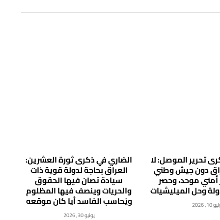
ى تحرير الموصل: لا
الضاري في ذكرى ثورة العشرين:
راق دون جيش وطني
العراق بحاجة لدولة قوية ذات
 أمني موحد، وحصر
سيادة تصان فيها الحقوق
دولة وحل الميليشيات
والحريات وينصف فيها المظلوم
ويُحاسب الفاسد أيا كان موقعه
 10, 2026
يونيو 30, 2026