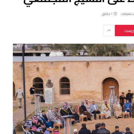
د تعليقات
1 دقائق
يريست