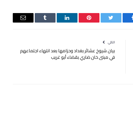
يسبوك
تويتر
بينتيريست
لينكدإن
Tumblr
البريد
الإلكتروني
التالي
بيان شيوخ عشائر بغداد وحزامها بعد انتهاء اجتماعهم
في مبنى خان ضاري بقضاء أبو غريب