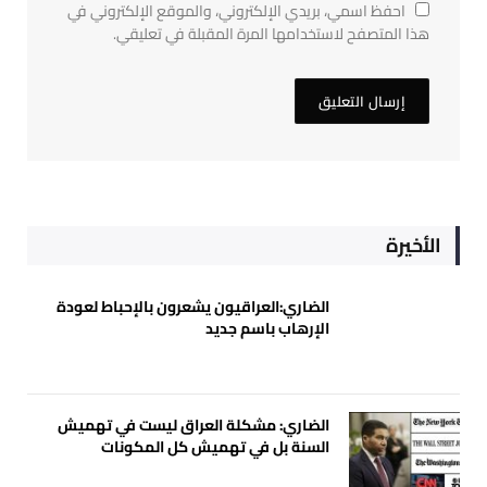
احفظ اسمي، بريدي الإلكتروني، والموقع الإلكتروني في
هذا المتصفح لاستخدامها المرة المقبلة في تعليقي.
الأخيرة
الضاري:العراقيون يشعرون بالإحباط لعودة
الإرهاب باسم جديد
الضاري: مشكلة العراق ليست في تهميش
السنة بل في تهميش كل المكونات