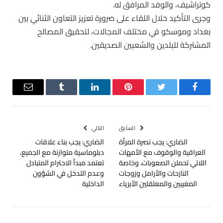
كوتراشيف، والوفد المرافق له.
وجرى التأكيد خلال اللقاء على ضرورة تعزيز التعاون الثنائي بين
بغداد وموسكو في مختلف المجالات، لتحقيق المصالح
المشتركة للبلدين والشعبين الصديقين.
فيسبوك
تويتر
بينتيريست
لينكدإن
Tumblr
البريد
الإلكترو
السابق
التالي
الضاري: يجب نصرة المرأة
الضاري: يجب بناء علاقات
العراقية والوقوف مع الأمهات
دبلوماسية متوازنة مع الجميع،
اللاتي تحملن الصعوبات، وخاصة
تعتمد مبدأ الاحترام المتبادل
النازحات والأرامل وزوجات
وعدم التدخل في الشؤون
المغيبين والمعتقلين الأبرياء
الداخلية