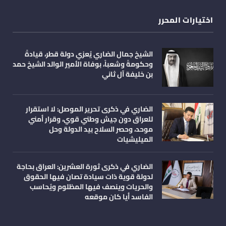
اختيارات المحرر
الشيخ جمال الضاري يُعزي دولة قطر، قيادةً
وحكومةً وشعباً، بوفاة الأمير الوالد الشيخ حمد
بن خليفة آل ثاني
الضاري في ذكرى تحرير الموصل: لا استقرار
للعراق دون جيش وطني قوي، وقرار أمني
موحد، وحصر السلاح بيد الدولة وحل
الميليشيات
الضاري في ذكرى ثورة العشرين: العراق بحاجة
لدولة قوية ذات سيادة تصان فيها الحقوق
والحريات وينصف فيها المظلوم ويُحاسب
الفاسد أيا كان موقعه