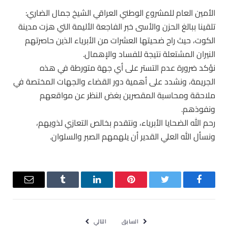
الأمين العام للمشروع الوطني العراقي الشيخ جمال الضاري:
تلقينا ببالغ الحزن والأسى خبر الفاجعة الأليمة التي هزت مدينة
الكوت، حيث راح ضحيتها العشرات من الأبرياء الذين حاصرتهم
النيران المشتعلة نتيجة للفساد والإهمال.
نؤكد ضرورة عدم التستر على أي جهة متورطة في هذه
الجريمة، ونشدد على أهمية دور القضاء والجهات المختصة في
ملاحقة ومحاسبة المقصرين بغض النظر عن مواقعهم
ونفوذهم.
رحم الله الضحايا الأبرياء، ونتقدم بخالص التعازي لذويهم،
ونسأل الله العلي القدير أن يلهمهم الصبر والسلوان.
فيسبوك
تويتر
بينتيريست
لينكدإن
Tumblr
البريد
الإلكترو
السابق
التالي