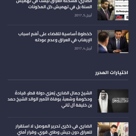
الضاري: مشكلة العراق ليست في تهميش
السنة بل في تهميش كل المكونات
أبريل 5, 2017
كخطوة أساسية للقضاء على أهم اسباب
الإرهاب في العراق وعدم عودته
أبريل 4, 2017
اختيارات المحرر
الشيخ جمال الضاري يُعزي دولة قطر، قيادةً
وحكومةً وشعباً، بوفاة الأمير الوالد الشيخ حمد
بن خليفة آل ثاني
الضاري في ذكرى تحرير الموصل: لا استقرار
للعراق دون جيش وطني قوي، وقرار أمني