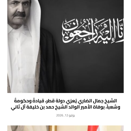
الشيخ جمال الضاري يُعزي دولة قطر، قيادةً وحكومةً
وشعباً، بوفاة الأمير الوالد الشيخ حمد بن خليفة آل ثاني
يوليو 12, 2026