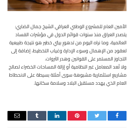
الأمين العام للمشروع الوطني العراقي الشيخ جمال الضاري:
يتصدر العراق منذ سنوات قوائم الدول في مؤشرات الفساد
العالمية، وما نراه اليوم من تدهورٍ بيئي خطير هو نتيجة طبيعية
لعقودٍ من الإهمال وسوء الإدارة وغياب التخطيط، إضافة إلى
التجاوز المستمر على القوانين وهدر الثروات.
ولا تُعد المعامل غير النظامية أو إزالة المساحات الخضراء لصالح
مشاريع استثمارية مشبوهة سوى أمثلة بسيطة على الانحطاط
العام الذي يهدد مستقبل البلاد وسلامة سكانها.
فيسبوك
تويتر
بينتيريست
لينكدإن
Tumblr
البريد
الإلكترو