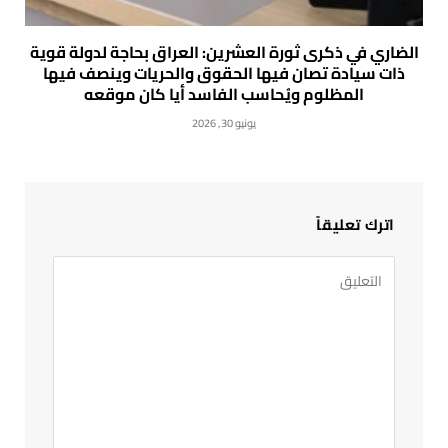
الضاري في ذكرى ثورة العشرين: العراق بحاجة لدولة قوية
ذات سيادة تصان فيها الحقوق والحريات وينصف فيها
المظلوم ويُحاسب الفاسد أيا كان موقعه
يونيو 30, 2026
اترك تعليقاً