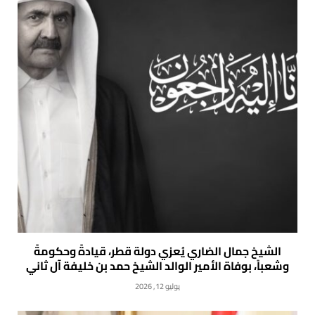
الشيخ جمال الضاري يُعزي دولة قطر، قيادةً وحكومةً
وشعباً، بوفاة الأمير الوالد الشيخ حمد بن خليفة آل ثاني
يوليو 12, 2026