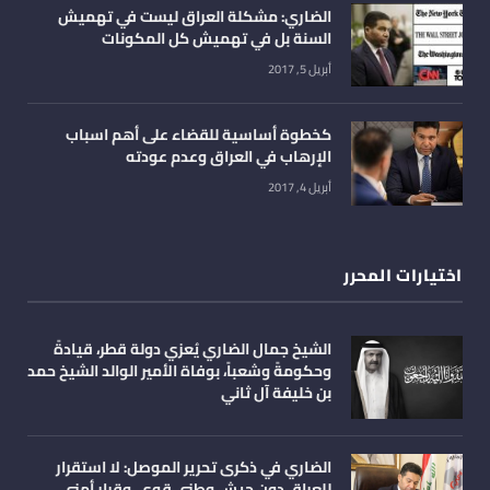
الضاري: مشكلة العراق ليست في تهميش
السنة بل في تهميش كل المكونات
أبريل 5, 2017
كخطوة أساسية للقضاء على أهم اسباب
الإرهاب في العراق وعدم عودته
أبريل 4, 2017
اختيارات المحرر
الشيخ جمال الضاري يُعزي دولة قطر، قيادةً
وحكومةً وشعباً، بوفاة الأمير الوالد الشيخ حمد
بن خليفة آل ثاني
الضاري في ذكرى تحرير الموصل: لا استقرار
للعراق دون جيش وطني قوي، وقرار أمني